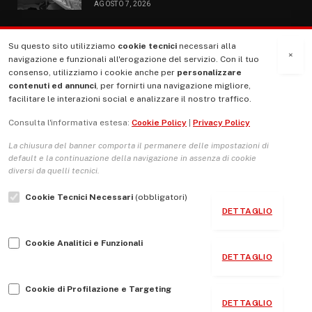
AGOSTO 7, 2026
Su questo sito utilizziamo
cookie tecnici
necessari alla
MENU
×
navigazione e funzionali all'erogazione del servizio. Con il tuo
consenso, utilizziamo i cookie anche per
personalizzare
contenuti ed annunci
, per fornirti una navigazione migliore,
La Nostra Storia
facilitare le interazioni social e analizzare il nostro traffico.
La governance del sito giornale TUTTI Europa ventitrenta
Consulta l'informativa estesa:
Cookie Policy
|
Privacy Policy
Comitato promotore
La chiusura del banner comporta il permanere delle impostazioni di
Le Copertine
default e la continuazione della navigazione in assenza di cookie
diversi da quelli tecnici.
L’Associazione
Cookie Tecnici Necessari
(obbligatori)
Indirizzo Socio Politico Culturale
DETTAGLIO
Cambio di passo
Cookie Analitici e Funzionali
Guida per le autrici e gli autori
DETTAGLIO
Contatti
Cookie di Profilazione e Targeting
DETTAGLIO