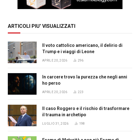
ARTICOLI PIU' VISUALIZZATI
Il voto cattolico americano, il delirio di
Trump e i viaggi di Leone
APRILE 20, 2026
296
In carcere trovo la purezza che negli anni
ho perso
APRILE 20, 2026
223
Il caso Roggero e il rischio di trasformare
il trauma in archetipo
LUGLIO 31, 2026
198
Esame di Maturità e non più Esame di