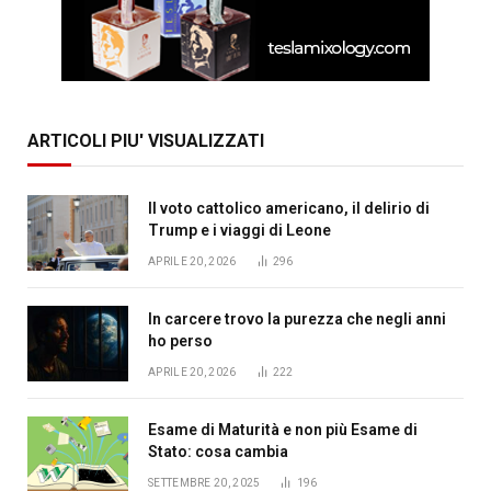
ARTICOLI PIU' VISUALIZZATI
Il voto cattolico americano, il delirio di
Trump e i viaggi di Leone
APRILE 20, 2026
296
In carcere trovo la purezza che negli anni
ho perso
APRILE 20, 2026
222
Esame di Maturità e non più Esame di
Stato: cosa cambia
SETTEMBRE 20, 2025
196