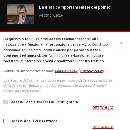
La dieta comportamentale dei politici
AGOSTO 5, 2026
Su questo sito utilizziamo
cookie tecnici
necessari alla
MENU
×
navigazione e funzionali all'erogazione del servizio. Con il tuo
consenso, utilizziamo i cookie anche per
personalizzare
contenuti ed annunci
, per fornirti una navigazione migliore,
La Nostra Storia
facilitare le interazioni social e analizzare il nostro traffico.
La governance del sito giornale TUTTI Europa ventitrenta
Consulta l'informativa estesa:
Cookie Policy
|
Privacy Policy
Comitato promotore
La chiusura del banner comporta il permanere delle impostazioni di
Le Copertine
default e la continuazione della navigazione in assenza di cookie
diversi da quelli tecnici.
L’Associazione
Cookie Tecnici Necessari
(obbligatori)
Indirizzo Socio Politico Culturale
DETTAGLIO
Cambio di passo
Cookie Analitici e Funzionali
Guida per le autrici e gli autori
DETTAGLIO