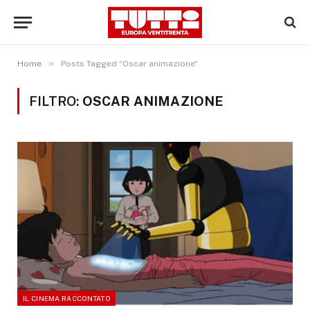
»
Home
Posts Tagged "Oscar animazione"
FILTRO:
OSCAR ANIMAZIONE
IL CINEMA RACCONTATO