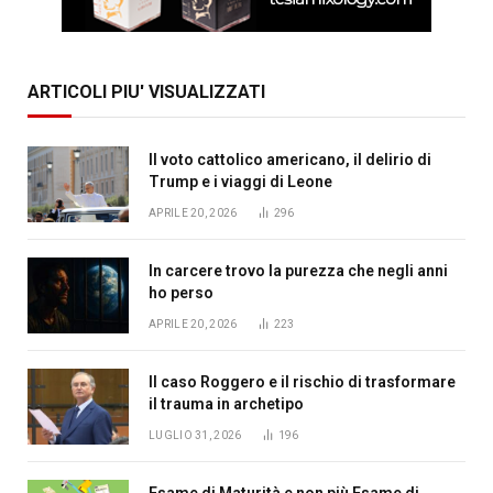
ARTICOLI PIU' VISUALIZZATI
Il voto cattolico americano, il delirio di
Trump e i viaggi di Leone
APRILE 20, 2026
296
In carcere trovo la purezza che negli anni
ho perso
APRILE 20, 2026
223
Il caso Roggero e il rischio di trasformare
il trauma in archetipo
LUGLIO 31, 2026
196
Esame di Maturità e non più Esame di