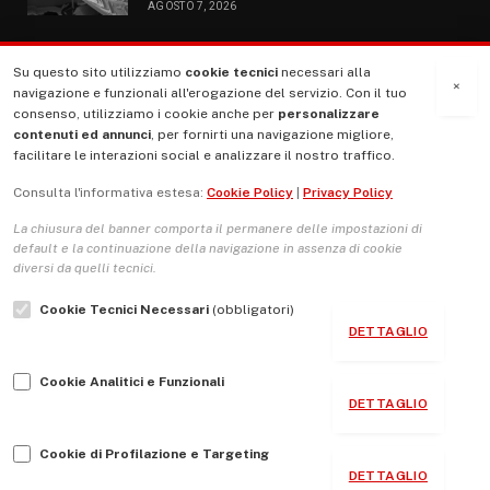
AGOSTO 7, 2026
Su questo sito utilizziamo
cookie tecnici
necessari alla
MENU
×
navigazione e funzionali all'erogazione del servizio. Con il tuo
consenso, utilizziamo i cookie anche per
personalizzare
contenuti ed annunci
, per fornirti una navigazione migliore,
La Nostra Storia
facilitare le interazioni social e analizzare il nostro traffico.
La governance del sito giornale TUTTI Europa ventitrenta
Consulta l'informativa estesa:
Cookie Policy
|
Privacy Policy
Comitato promotore
La chiusura del banner comporta il permanere delle impostazioni di
Le Copertine
default e la continuazione della navigazione in assenza di cookie
diversi da quelli tecnici.
L’Associazione
Cookie Tecnici Necessari
(obbligatori)
Indirizzo Socio Politico Culturale
DETTAGLIO
Cambio di passo
Cookie Analitici e Funzionali
Guida per le autrici e gli autori
DETTAGLIO
Contatti
Cookie di Profilazione e Targeting
DETTAGLIO