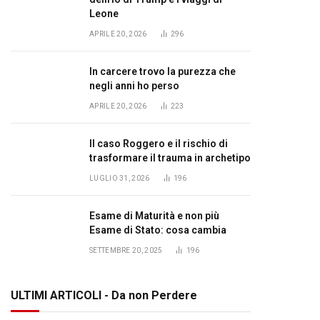
Leone
APRILE 20, 2026
296
In carcere trovo la purezza che
negli anni ho perso
APRILE 20, 2026
223
Il caso Roggero e il rischio di
trasformare il trauma in archetipo
LUGLIO 31, 2026
196
Esame di Maturità e non più
Esame di Stato: cosa cambia
SETTEMBRE 20, 2025
196
ULTIMI ARTICOLI - Da non Perdere