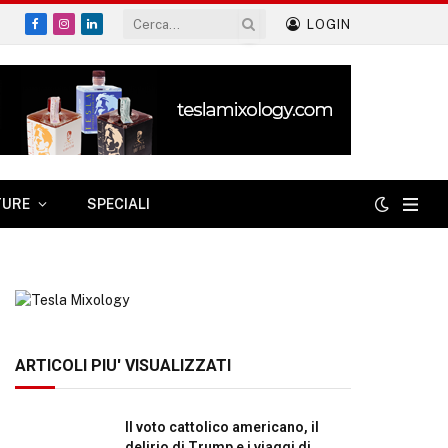
LOGIN
Facebook
Instagram
LinkedIn
TURE
SPECIALI
ARTICOLI PIU' VISUALIZZATI
Il voto cattolico americano, il
delirio di Trump e i viaggi di