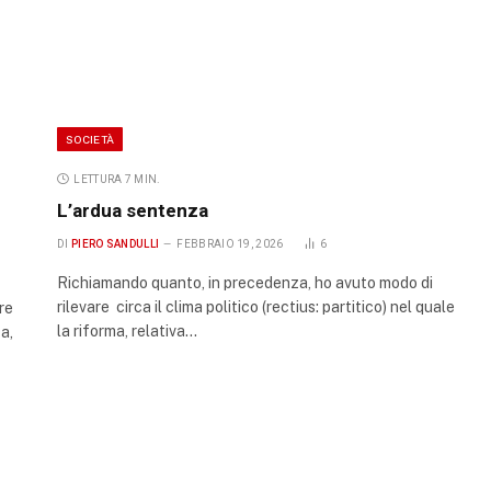
SOCIETÀ
LETTURA 7 MIN.
L’ardua sentenza
DI
PIERO SANDULLI
FEBBRAIO 19, 2026
6
Richiamando quanto, in precedenza, ho avuto modo di
rilevare circa il clima politico (rectius: partitico) nel quale
re
la riforma, relativa…
a,