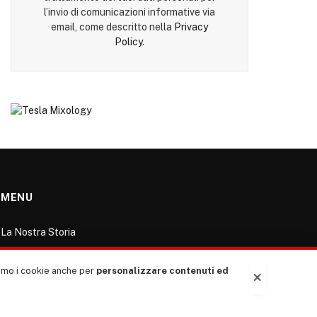
l’invio di comunicazioni informative via
email, come descritto nella
Privacy
Policy
.
MENU
La Nostra Storia
La governance del sito giornale TUTTI Europa
ventitrenta
ziamo i cookie anche per
personalizzare contenuti ed
×
Comitato promotore
Le Copertine