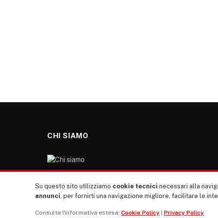
CHI SIAMO
“TUTTI europa ventitrenta” non nasce dal nulla. Il
Su questo sito utilizziamo
cookie tecnici
necessari alla naviga
nostro sito giornale è l’erede di “TUTTI”: giornale
annunci
, per fornirti una navigazione migliore, facilitare le int
giovanile europeista terzomondista indipendente degli
Consulta l'informativa estesa:
Cookie Policy
|
Privacy Policy
anni ‘70, “rete”, diremmo oggi, dei direttori dei giornali