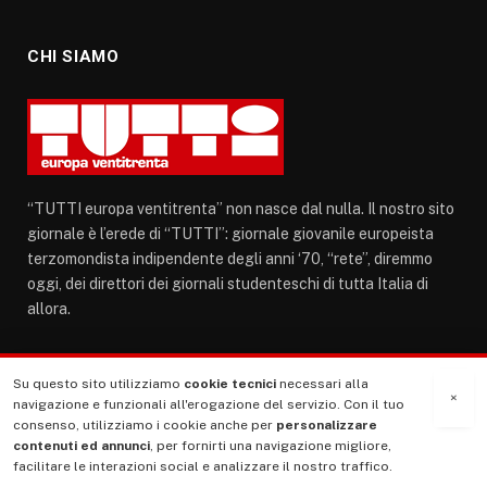
CHI SIAMO
“TUTTI europa ventitrenta” non nasce dal nulla. Il nostro sito
giornale è l’erede di “TUTTI”: giornale giovanile europeista
terzomondista indipendente degli anni ‘70, “rete”, diremmo
oggi, dei direttori dei giornali studenteschi di tutta Italia di
allora.
Facebook
Instagram
LinkedIn
Su questo sito utilizziamo
cookie tecnici
necessari alla
×
navigazione e funzionali all'erogazione del servizio. Con il tuo
consenso, utilizziamo i cookie anche per
personalizzare
contenuti ed annunci
, per fornirti una navigazione migliore,
ULTIMI ARTICOLI
facilitare le interazioni social e analizzare il nostro traffico.