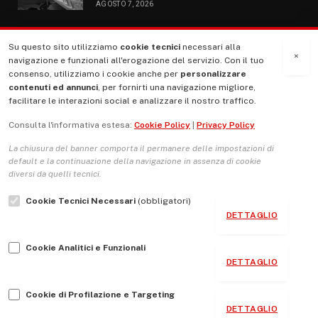
AGOSTO 7, 2026
Su questo sito utilizziamo
cookie tecnici
necessari alla
MENU
×
navigazione e funzionali all'erogazione del servizio. Con il tuo
consenso, utilizziamo i cookie anche per
personalizzare
contenuti ed annunci
, per fornirti una navigazione migliore,
La Nostra Storia
facilitare le interazioni social e analizzare il nostro traffico.
La governance del sito giornale TUTTI Europa ventitrenta
Consulta l'informativa estesa:
Cookie Policy
|
Privacy Policy
Comitato promotore
La chiusura del banner comporta il permanere delle impostazioni di
Le Copertine
default e la continuazione della navigazione in assenza di cookie
diversi da quelli tecnici.
L’Associazione
Cookie Tecnici Necessari
(obbligatori)
Indirizzo Socio Politico Culturale
DETTAGLIO
Cambio di passo
Cookie Analitici e Funzionali
Guida per le autrici e gli autori
DETTAGLIO
Contatti
Cookie di Profilazione e Targeting
DETTAGLIO