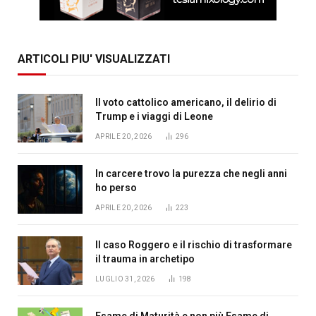
ARTICOLI PIU' VISUALIZZATI
Il voto cattolico americano, il delirio di
Trump e i viaggi di Leone
APRILE 20, 2026
296
In carcere trovo la purezza che negli anni
ho perso
APRILE 20, 2026
223
Il caso Roggero e il rischio di trasformare
il trauma in archetipo
LUGLIO 31, 2026
198
Esame di Maturità e non più Esame di