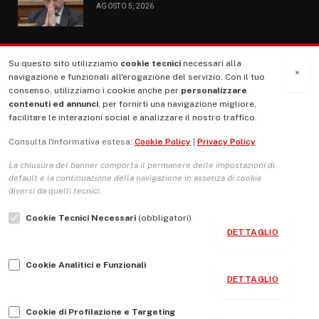
AGOSTO 5, 2026
Su questo sito utilizziamo
cookie tecnici
necessari alla
MENU
×
navigazione e funzionali all'erogazione del servizio. Con il tuo
consenso, utilizziamo i cookie anche per
personalizzare
contenuti ed annunci
, per fornirti una navigazione migliore,
La Nostra Storia
facilitare le interazioni social e analizzare il nostro traffico.
La governance del sito giornale TUTTI Europa ventitrenta
Consulta l'informativa estesa:
Cookie Policy
|
Privacy Policy
Comitato promotore
La chiusura del banner comporta il permanere delle impostazioni di
Le Copertine
default e la continuazione della navigazione in assenza di cookie
diversi da quelli tecnici.
L’Associazione
Cookie Tecnici Necessari
(obbligatori)
Indirizzo Socio Politico Culturale
DETTAGLIO
Cambio di passo
Cookie Analitici e Funzionali
Guida per le autrici e gli autori
DETTAGLIO
Contatti
Cookie di Profilazione e Targeting