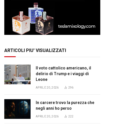
ARTICOLI PIU' VISUALIZZATI
Il voto cattolico americano, il
delirio di Trump e i viaggi di
Leone
APRILE 20, 2026
296
In carcere trovo la purezza che
negli anni ho perso
APRILE 20, 2026
222