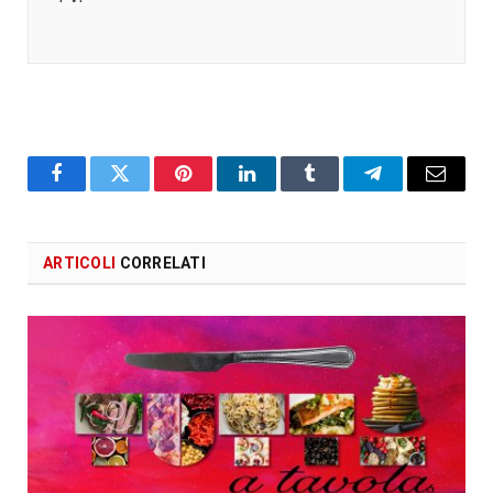
Facebook
X
Pinterest
LinkedIn
Tumblr
Telegram
Email
ARTICOLI
CORRELATI