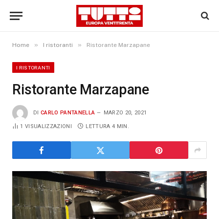
»
»
Home
I ristoranti
Ristorante Marzapane
I RISTORANTI
Ristorante Marzapane
DI
CARLO PANTANELLA
MARZO 20, 2021
1
VISUALIZZAZIONI
LETTURA 4 MIN.