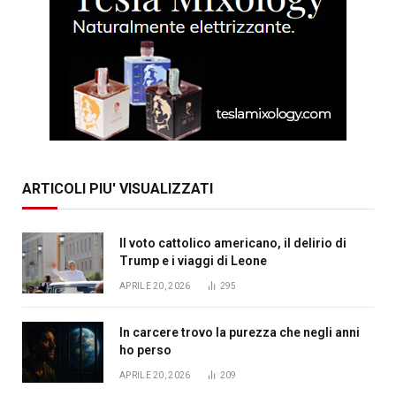
ARTICOLI PIU' VISUALIZZATI
Il voto cattolico americano, il delirio di
Trump e i viaggi di Leone
APRILE 20, 2026
295
In carcere trovo la purezza che negli anni
ho perso
APRILE 20, 2026
209