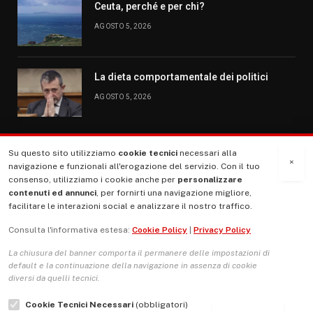
Ceuta, perché e per chi?
AGOSTO 5, 2026
La dieta comportamentale dei politici
AGOSTO 5, 2026
Su questo sito utilizziamo
cookie tecnici
necessari alla
MENU
×
navigazione e funzionali all'erogazione del servizio. Con il tuo
consenso, utilizziamo i cookie anche per
personalizzare
contenuti ed annunci
, per fornirti una navigazione migliore,
La Nostra Storia
facilitare le interazioni social e analizzare il nostro traffico.
La governance del sito giornale TUTTI Europa ventitrenta
Consulta l'informativa estesa:
Cookie Policy
|
Privacy Policy
Comitato promotore
La chiusura del banner comporta il permanere delle impostazioni di
Le Copertine
default e la continuazione della navigazione in assenza di cookie
diversi da quelli tecnici.
L’Associazione
Cookie Tecnici Necessari
(obbligatori)
Indirizzo Socio Politico Culturale