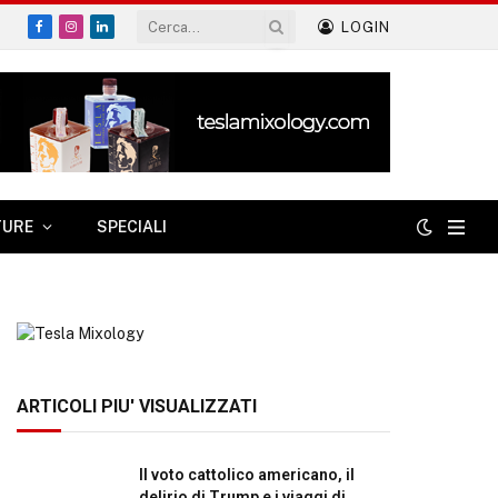
LOGIN
Facebook
Instagram
LinkedIn
TURE
SPECIALI
ARTICOLI PIU' VISUALIZZATI
Il voto cattolico americano, il
delirio di Trump e i viaggi di