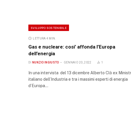
SVILUPPO SOSTENIBILE
LETTURA 4 MIN.
Gas e nucleare: cosi’ affonda l’Europa
dell’energia
DI
NUNZIO INGIUSTO
GENNAIO 20, 2022
1
In una intervista del 13 dicembre Alberto Clò ex Minist
italiano dell’Industria e tra i massimi esperti di energia
d’Europa…