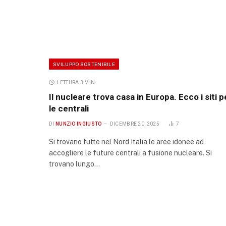
SVILUPPO SOSTENIBILE
LETTURA 3 MIN.
Il nucleare trova casa in Europa. Ecco i siti p
le centrali
DI
NUNZIO INGIUSTO
DICEMBRE 20, 2025
7
Si trovano tutte nel Nord Italia le aree idonee ad
accogliere le future centrali a fusione nucleare. Si
trovano lungo…