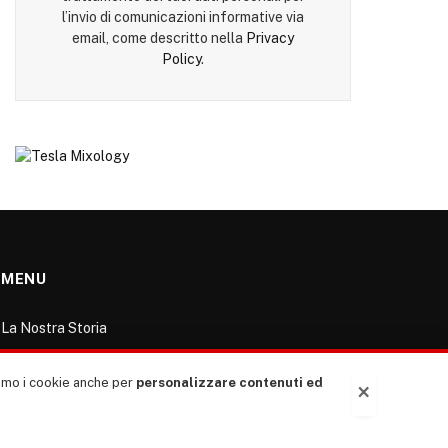
l’invio di comunicazioni informative via
email, come descritto nella
Privacy
Policy
.
MENU
La Nostra Storia
La governance del sito giornale TUTTI Europa
ventitrenta
ziamo i cookie anche per
personalizzare contenuti ed
×
Comitato promotore
Le Copertine