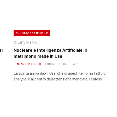
SVILUPPO SOSTENIBILE
LETTURA 3 MIN.
er
Nucleare e Intelligenza Artificiale: il
matrimono made in Usa
DI
NUNZIO INGIUSTO
GIUGNO 16, 2025
1
La spinta arriva dagli Usa, che di questi tempi, in fatto di
energia, è al centro dell’attenzione mondiale. I colossi…