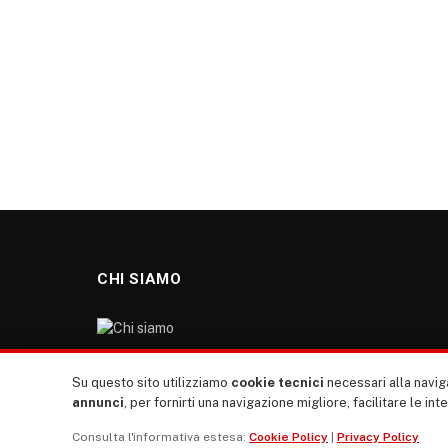
CHI SIAMO
“TUTTI europa ventitrenta” non nasce dal nulla. Il
Su questo sito utilizziamo
cookie tecnici
necessari alla naviga
nostro sito giornale è l’erede di “TUTTI”: giornale
annunci
, per fornirti una navigazione migliore, facilitare le int
giovanile europeista terzomondista indipendente degli
Consulta l'informativa estesa:
Cookie Policy
|
Privacy Policy
anni ‘70, “rete”, diremmo oggi, dei direttori dei giornali