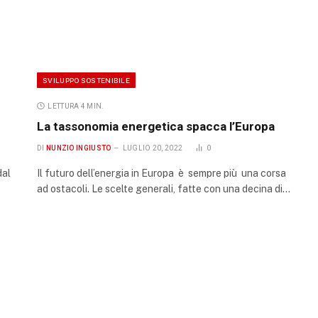
SVILUPPO SOSTENIBILE
LETTURA 4 MIN.
La tassonomia energetica spacca l’Europa
DI
NUNZIO INGIUSTO
LUGLIO 20, 2022
0
dal
Il futuro dell’energia in Europa è sempre più una corsa
ad ostacoli. Le scelte generali, fatte con una decina di…