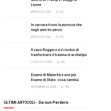
Leone
APRILE 20, 2026
296
In carcere trovo la purezza che
negli anni ho perso
APRILE 20, 2026
223
Il caso Roggero e il rischio di
trasformare il trauma in archetipo
LUGLIO 31, 2026
196
Esame di Maturità e non più
Esame di Stato: cosa cambia
SETTEMBRE 20, 2025
196
ULTIMI ARTICOLI - Da non Perdere