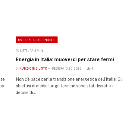
SVILUPPO SOSTENIBILE
LETTURA 3 MIN.
Energia in Italia: muoversi per stare fermi
DI
NUNZIO INGIUSTO
FEBBRAIO 20, 2025
4
nte
Non c’è pace per la transizione energetica dell’Italia. Gli
aba
obiettivi di medio lungo termine sono stati fissati in
decine di…