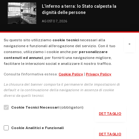
L’inferno a terra: lo Stato calpesta la
dignità delle persone
AGOSTO 7, 2026
Su questo sito utilizziamo
cookie tecnici
necessari alla
MENU
×
navigazione e funzionali all'erogazione del servizio. Con il tuo
consenso, utilizziamo i cookie anche per
personalizzare
contenuti ed annunci
, per fornirti una navigazione migliore,
La Nostra Storia
facilitare le interazioni social e analizzare il nostro traffico.
La governance del sito giornale TUTTI Europa ventitrenta
Consulta l'informativa estesa:
Cookie Policy
|
Privacy Policy
Comitato promotore
La chiusura del banner comporta il permanere delle impostazioni di
Le Copertine
default e la continuazione della navigazione in assenza di cookie
diversi da quelli tecnici.
L’Associazione
Cookie Tecnici Necessari
(obbligatori)
Indirizzo Socio Politico Culturale
DETTAGLIO
Cambio di passo
Cookie Analitici e Funzionali
Guida per le autrici e gli autori
DETTAGLIO
Contatti