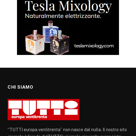
CHI SIAMO
“TUTTI europa ventitrenta” non nasce dal nulla. Il nostro sito