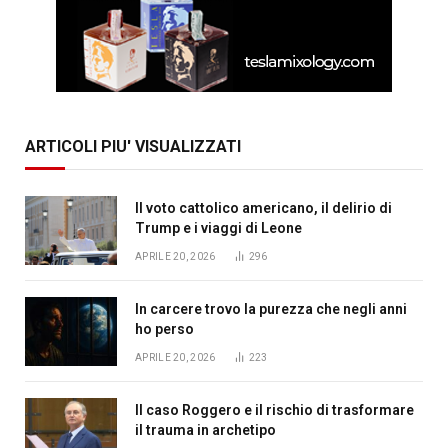
ARTICOLI PIU' VISUALIZZATI
Il voto cattolico americano, il delirio di
Trump e i viaggi di Leone
APRILE 20, 2026
296
In carcere trovo la purezza che negli anni
ho perso
APRILE 20, 2026
223
Il caso Roggero e il rischio di trasformare
il trauma in archetipo