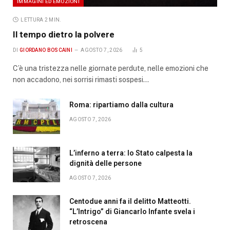
IMMAGINI ED EMOZIONI
LETTURA 2 MIN.
Il tempo dietro la polvere
DI
GIORDANO BOSCAINI
AGOSTO 7, 2026
5
C’è una tristezza nelle giornate perdute, nelle emozioni che
non accadono, nei sorrisi rimasti sospesi…
Roma: ripartiamo dalla cultura
AGOSTO 7, 2026
L’inferno a terra: lo Stato calpesta la
dignità delle persone
AGOSTO 7, 2026
Centodue anni fa il delitto Matteotti.
“L’Intrigo” di Giancarlo Infante svela i
retroscena