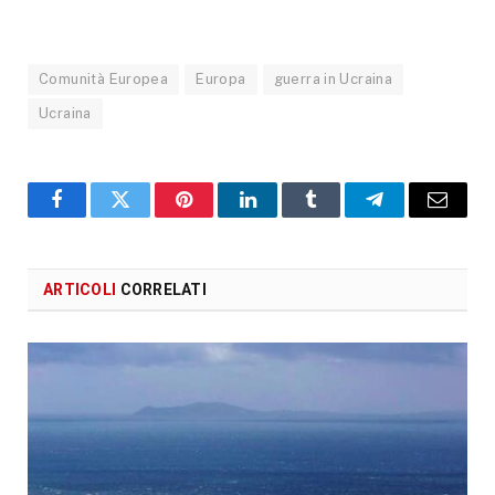
Comunità Europea
Europa
guerra in Ucraina
Ucraina
Facebook
X
Pinterest
LinkedIn
Tumblr
Telegram
Email
ARTICOLI
CORRELATI