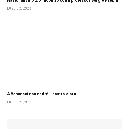
Nazionalismo 2.0, incontro con il professor Sergio Fabbrini
LUGLIO 27, 2026
A Vannacci non andrà il nastro d’oro!
LUGLIO 23, 2026