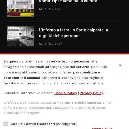
Roma: ripartiamo dalla cultura
AGOSTO 7, 2026
L’inferno a terra: lo Stato calpesta la
dignità delle persone
AGOSTO 7, 2026
Su questo sito utilizziamo
cookie tecnici
necessari alla
MENU
×
navigazione e funzionali all'erogazione del servizio. Con il tuo
consenso, utilizziamo i cookie anche per
personalizzare
contenuti ed annunci
, per fornirti una navigazione migliore,
La Nostra Storia
facilitare le interazioni social e analizzare il nostro traffico.
La governance del sito giornale TUTTI Europa ventitrenta
Consulta l'informativa estesa:
Cookie Policy
|
Privacy Policy
Comitato promotore
La chiusura del banner comporta il permanere delle impostazioni di
Le Copertine
default e la continuazione della navigazione in assenza di cookie
diversi da quelli tecnici.
L’Associazione
Cookie Tecnici Necessari
(obbligatori)
Indirizzo Socio Politico Culturale