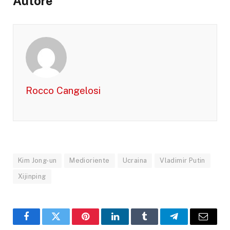
Autore
Rocco Cangelosi
Kim Jong-un
Medioriente
Ucraina
Vladimir Putin
Xijinping
Facebook
X
Pinterest
LinkedIn
Tumblr
Telegram
Email