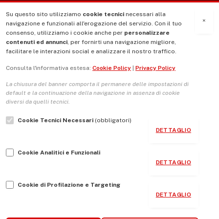
Su questo sito utilizziamo
cookie tecnici
necessari alla
MENU
×
navigazione e funzionali all'erogazione del servizio. Con il tuo
consenso, utilizziamo i cookie anche per
personalizzare
contenuti ed annunci
, per fornirti una navigazione migliore,
La Nostra Storia
facilitare le interazioni social e analizzare il nostro traffico.
La governance del sito giornale TUTTI Europa ventitrenta
Consulta l'informativa estesa:
Cookie Policy
|
Privacy Policy
Comitato promotore
La chiusura del banner comporta il permanere delle impostazioni di
Le Copertine
default e la continuazione della navigazione in assenza di cookie
diversi da quelli tecnici.
L’Associazione
Cookie Tecnici Necessari
(obbligatori)
Indirizzo Socio Politico Culturale
DETTAGLIO
Cambio di passo
Cookie Analitici e Funzionali
Guida per le autrici e gli autori
DETTAGLIO
Contatti
Cookie di Profilazione e Targeting
DETTAGLIO