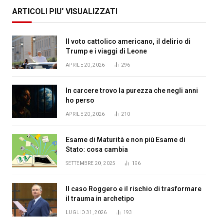
ARTICOLI PIU' VISUALIZZATI
Il voto cattolico americano, il delirio di
Trump e i viaggi di Leone
APRILE 20, 2026
296
In carcere trovo la purezza che negli anni
ho perso
APRILE 20, 2026
210
Esame di Maturità e non più Esame di
Stato: cosa cambia
SETTEMBRE 20, 2025
196
Il caso Roggero e il rischio di trasformare
il trauma in archetipo
LUGLIO 31, 2026
193