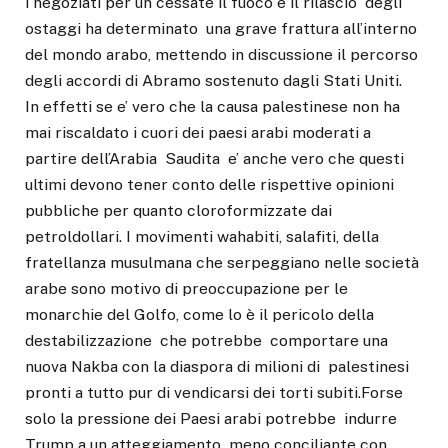
i negoziati per un cessate il fuoco e il rilascio degli
ostaggi ha determinato una grave frattura all’interno
del mondo arabo, mettendo in discussione il percorso
degli accordi di Abramo sostenuto dagli Stati Uniti.
In effetti se e’ vero che la causa palestinese non ha
mai riscaldato i cuori dei paesi arabi moderati a
partire dell’Arabia Saudita e’ anche vero che questi
ultimi devono tener conto delle rispettive opinioni
pubbliche per quanto cloroformizzate dai
petroldollari. I movimenti wahabiti, salafiti, della
fratellanza musulmana che serpeggiano nelle società
arabe sono motivo di preoccupazione per le
monarchie del Golfo, come lo è il pericolo della
destabilizzazione che potrebbe comportare una
nuova Nakba con la diaspora di milioni di palestinesi
pronti a tutto pur di vendicarsi dei torti subiti.Forse
solo la pressione dei Paesi arabi potrebbe indurre
Trump a un atteggiamento meno conciliante con