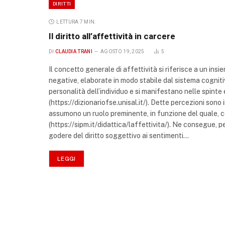
DIRITTI
LETTURA 7 MIN.
Il diritto all’affettività in carcere
DI
CLAUDIA TRANI
AGOSTO 19, 2025
5
Il concetto generale di affettività si riferisce a un ins
negative, elaborate in modo stabile dal sistema cogniti
personalità dell’individuo e si manifestano nelle spinte
(https://dizionariofse.unisal.it/). Dette percezioni sono 
assumono un ruolo preminente, in funzione del quale, c
(https://sipm.it/didattica/laffettivita/). Ne consegue, 
godere del diritto soggettivo ai sentimenti…
LEGGI