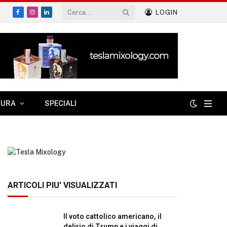
LOGIN
Facebook
Instagram
LinkedIn
TURA
SPECIALI
ARTICOLI PIU' VISUALIZZATI
Il voto cattolico americano, il
delirio di Trump e i viaggi di