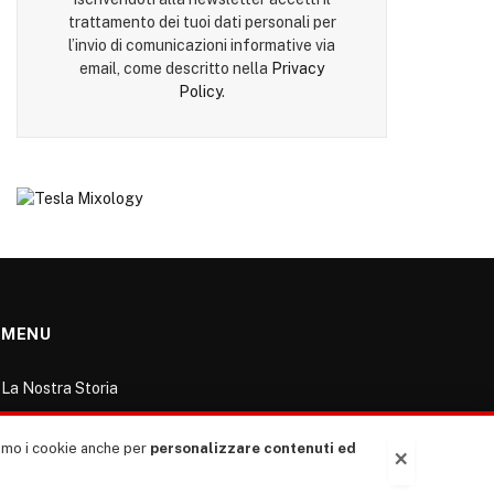
trattamento dei tuoi dati personali per
l’invio di comunicazioni informative via
email, come descritto nella
Privacy
Policy
.
MENU
La Nostra Storia
La governance del sito giornale TUTTI Europa
ventitrenta
ziamo i cookie anche per
personalizzare contenuti ed
×
Comitato promotore