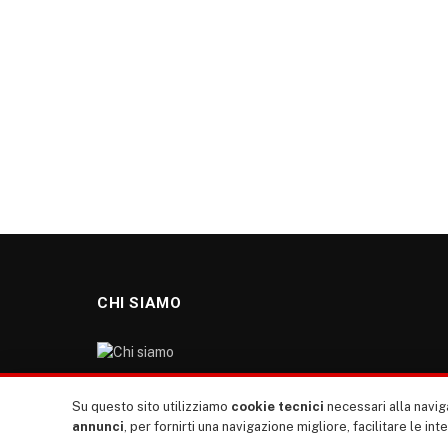
CHI SIAMO
“TUTTI europa ventitrenta” non nasce dal nulla. Il
Su questo sito utilizziamo
cookie tecnici
necessari alla naviga
nostro sito giornale è l’erede di “TUTTI”: giornale
annunci
, per fornirti una navigazione migliore, facilitare le int
giovanile europeista terzomondista indipendente degli