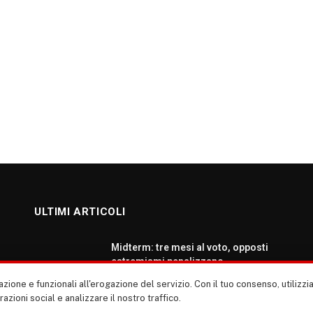
ULTIMI ARTICOLI
Midterm: tre mesi al voto, opposti
estremismi penalizzano
democratici e repubblicani
zione e funzionali all'erogazione del servizio. Con il tuo consenso, utiliz
AGOSTO 5, 2026
erazioni social e analizzare il nostro traffico.