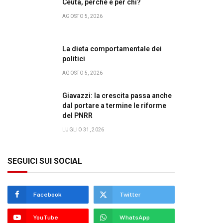
Ceuta, perché e per chi?
AGOSTO 5, 2026
La dieta comportamentale dei
politici
AGOSTO 5, 2026
Giavazzi: la crescita passa anche
dal portare a termine le riforme
del PNRR
LUGLIO 31, 2026
SEGUICI SUI SOCIAL
Facebook
Twitter
YouTube
WhatsApp