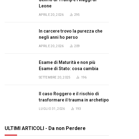
Leone
APRILE 20, 2026
295
In carcere trovo la purezza che
negli anni ho perso
APRILE 20, 2026
209
Esame di Maturità e non più
Esame di Stato: cosa cambia
SETTEMBRE 20, 2025
196
Il caso Roggero e il rischio di
trasformare il trauma in archetipo
LUGLIO 31, 2026
193
ULTIMI ARTICOLI - Da non Perdere