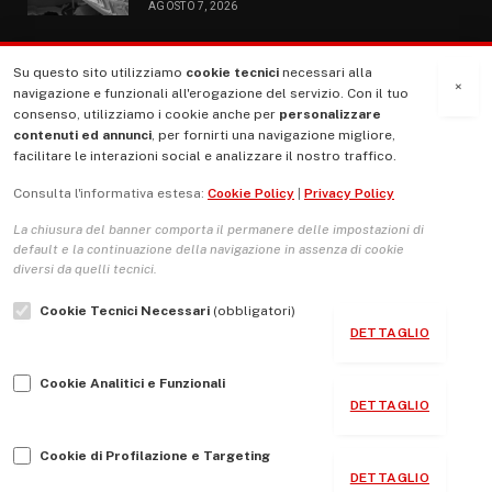
AGOSTO 7, 2026
Su questo sito utilizziamo
cookie tecnici
necessari alla
MENU
×
navigazione e funzionali all'erogazione del servizio. Con il tuo
consenso, utilizziamo i cookie anche per
personalizzare
contenuti ed annunci
, per fornirti una navigazione migliore,
La Nostra Storia
facilitare le interazioni social e analizzare il nostro traffico.
La governance del sito giornale TUTTI Europa ventitrenta
Consulta l'informativa estesa:
Cookie Policy
|
Privacy Policy
Comitato promotore
La chiusura del banner comporta il permanere delle impostazioni di
Le Copertine
default e la continuazione della navigazione in assenza di cookie
diversi da quelli tecnici.
L’Associazione
Cookie Tecnici Necessari
(obbligatori)
Indirizzo Socio Politico Culturale
DETTAGLIO
Cambio di passo
Cookie Analitici e Funzionali
Guida per le autrici e gli autori
DETTAGLIO
Contatti
Cookie di Profilazione e Targeting
DETTAGLIO