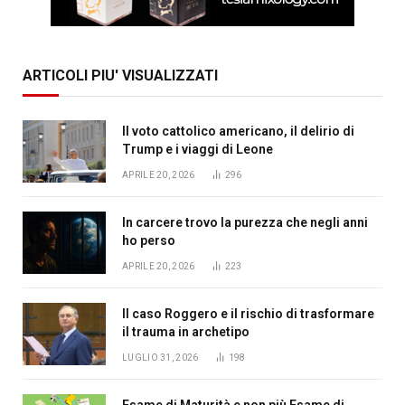
ARTICOLI PIU' VISUALIZZATI
Il voto cattolico americano, il delirio di
Trump e i viaggi di Leone
APRILE 20, 2026
296
In carcere trovo la purezza che negli anni
ho perso
APRILE 20, 2026
223
Il caso Roggero e il rischio di trasformare
il trauma in archetipo
LUGLIO 31, 2026
198
Esame di Maturità e non più Esame di