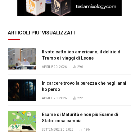
ARTICOLI PIU' VISUALIZZATI
Il voto cattolico americano, il delirio di
Trump e i viaggi di Leone
APRILE 20, 2026
296
In carcere trovo la purezza che negli anni
ho perso
APRILE 20, 2026
222
Esame di Maturità e non più Esame di
Stato: cosa cambia
SETTEMBRE 20, 2025
196