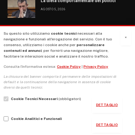
La dieta comportamentale dei politici
AGOSTO 5, 2026
Su questo sito utilizziamo
cookie tecnici
necessari alla
MENU
×
navigazione e funzionali all'erogazione del servizio. Con il tuo
consenso, utilizziamo i cookie anche per
personalizzare
contenuti ed annunci
, per fornirti una navigazione migliore,
La Nostra Storia
facilitare le interazioni social e analizzare il nostro traffico.
La governance del sito giornale TUTTI Europa ventitrenta
Consulta l'informativa estesa:
Cookie Policy
|
Privacy Policy
Comitato promotore
La chiusura del banner comporta il permanere delle impostazioni di
Le Copertine
default e la continuazione della navigazione in assenza di cookie
diversi da quelli tecnici.
L’Associazione
Cookie Tecnici Necessari
(obbligatori)
Indirizzo Socio Politico Culturale
DETTAGLIO
Cambio di passo
Cookie Analitici e Funzionali
Guida per le autrici e gli autori
DETTAGLIO
Contatti