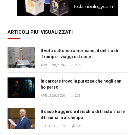
ARTICOLI PIU' VISUALIZZATI
Il voto cattolico americano, il delirio di
Trump e i viaggi di Leone
APRILE 20, 2026
296
In carcere trovo la purezza che negli anni
ho perso
APRILE 20, 2026
223
Il caso Roggero e il rischio di trasformare
il trauma in archetipo
LUGLIO 31, 2026
198