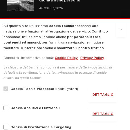
AGOSTO 7, 2026
Su questo sito utilizziamo
cookie tecnici
necessari alla
MENU
×
navigazione e funzionali all'erogazione del servizio. Con il tuo
consenso, utilizziamo i cookie anche per
personalizzare
contenuti ed annunci
, per fornirti una navigazione migliore,
La Nostra Storia
facilitare le interazioni social e analizzare il nostro traffico.
La governance del sito giornale TUTTI Europa ventitrenta
Consulta l'informativa estesa:
Cookie Policy
|
Privacy Policy
Comitato promotore
La chiusura del banner comporta il permanere delle impostazioni di
Le Copertine
default e la continuazione della navigazione in assenza di cookie
diversi da quelli tecnici.
L’Associazione
Cookie Tecnici Necessari
(obbligatori)
Indirizzo Socio Politico Culturale
DETTAGLIO
Cambio di passo
Cookie Analitici e Funzionali
Guida per le autrici e gli autori
DETTAGLIO
Contatti
Cookie di Profilazione e Targeting