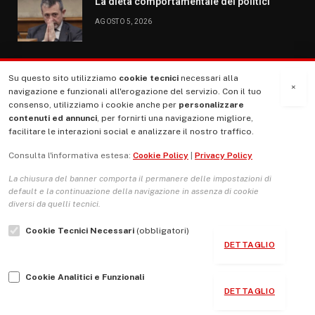
La dieta comportamentale dei politici
AGOSTO 5, 2026
Su questo sito utilizziamo
cookie tecnici
necessari alla
MENU
×
navigazione e funzionali all'erogazione del servizio. Con il tuo
consenso, utilizziamo i cookie anche per
personalizzare
contenuti ed annunci
, per fornirti una navigazione migliore,
La Nostra Storia
facilitare le interazioni social e analizzare il nostro traffico.
La governance del sito giornale TUTTI Europa ventitrenta
Consulta l'informativa estesa:
Cookie Policy
|
Privacy Policy
Comitato promotore
La chiusura del banner comporta il permanere delle impostazioni di
Le Copertine
default e la continuazione della navigazione in assenza di cookie
diversi da quelli tecnici.
L’Associazione
Cookie Tecnici Necessari
(obbligatori)
Indirizzo Socio Politico Culturale
DETTAGLIO
Cambio di passo
Cookie Analitici e Funzionali
Guida per le autrici e gli autori
DETTAGLIO
Contatti