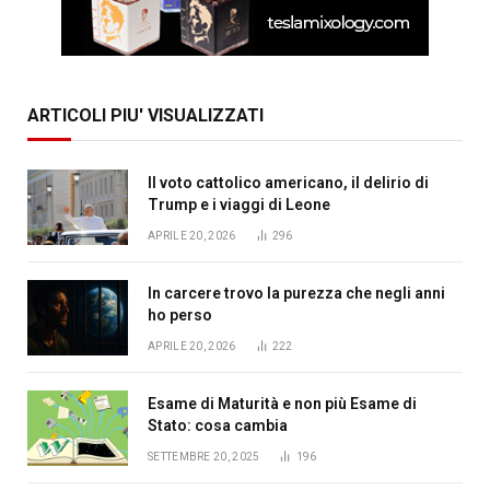
ARTICOLI PIU' VISUALIZZATI
Il voto cattolico americano, il delirio di
Trump e i viaggi di Leone
APRILE 20, 2026
296
In carcere trovo la purezza che negli anni
ho perso
APRILE 20, 2026
222
Esame di Maturità e non più Esame di
Stato: cosa cambia
SETTEMBRE 20, 2025
196