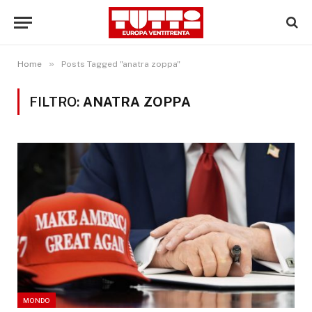
»
Home
Posts Tagged "anatra zoppa"
FILTRO:
ANATRA ZOPPA
MONDO