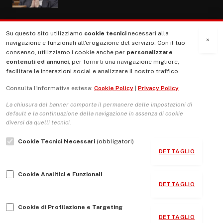
Su questo sito utilizziamo
cookie tecnici
necessari alla
MENU
×
navigazione e funzionali all'erogazione del servizio. Con il tuo
consenso, utilizziamo i cookie anche per
personalizzare
contenuti ed annunci
, per fornirti una navigazione migliore,
La Nostra Storia
facilitare le interazioni social e analizzare il nostro traffico.
La governance del sito giornale TUTTI Europa ventitrenta
Consulta l'informativa estesa:
Cookie Policy
|
Privacy Policy
Comitato promotore
La chiusura del banner comporta il permanere delle impostazioni di
Le Copertine
default e la continuazione della navigazione in assenza di cookie
diversi da quelli tecnici.
L’Associazione
Cookie Tecnici Necessari
(obbligatori)
Indirizzo Socio Politico Culturale
DETTAGLIO
Cambio di passo
Cookie Analitici e Funzionali
Guida per le autrici e gli autori
DETTAGLIO
Contatti
Cookie di Profilazione e Targeting
DETTAGLIO