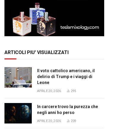
ARTICOLI PIU' VISUALIZZATI
Il voto cattolico americano, il
delirio di Trump e i viaggi di
Leone
APRILE 20, 2026
295
In carcere trovo la purezza che
negli anni ho perso
APRILE 20, 2026
209