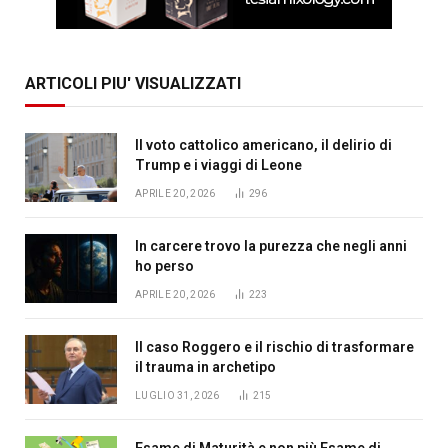
ARTICOLI PIU' VISUALIZZATI
Il voto cattolico americano, il delirio di
Trump e i viaggi di Leone
APRILE 20, 2026
296
In carcere trovo la purezza che negli anni
ho perso
APRILE 20, 2026
223
Il caso Roggero e il rischio di trasformare
il trauma in archetipo
LUGLIO 31, 2026
215
Esame di Maturità e non più Esame di