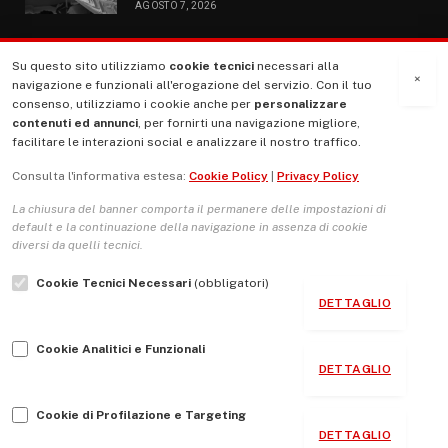
AGOSTO 7, 2026
Su questo sito utilizziamo
cookie tecnici
necessari alla
MENU
×
navigazione e funzionali all'erogazione del servizio. Con il tuo
consenso, utilizziamo i cookie anche per
personalizzare
contenuti ed annunci
, per fornirti una navigazione migliore,
La Nostra Storia
facilitare le interazioni social e analizzare il nostro traffico.
La governance del sito giornale TUTTI Europa ventitrenta
Consulta l'informativa estesa:
Cookie Policy
|
Privacy Policy
Comitato promotore
La chiusura del banner comporta il permanere delle impostazioni di
Le Copertine
default e la continuazione della navigazione in assenza di cookie
diversi da quelli tecnici.
L’Associazione
Cookie Tecnici Necessari
(obbligatori)
Indirizzo Socio Politico Culturale
DETTAGLIO
Cambio di passo
Cookie Analitici e Funzionali
Guida per le autrici e gli autori
DETTAGLIO
Contatti
Cookie di Profilazione e Targeting
DETTAGLIO