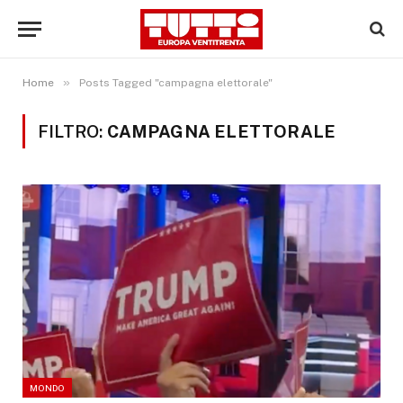
»
Home
Posts Tagged "campagna elettorale"
FILTRO:
CAMPAGNA ELETTORALE
MONDO