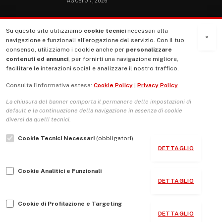
AGOSTO 7, 2026
Su questo sito utilizziamo
cookie tecnici
necessari alla
MENU
×
navigazione e funzionali all'erogazione del servizio. Con il tuo
consenso, utilizziamo i cookie anche per
personalizzare
contenuti ed annunci
, per fornirti una navigazione migliore,
La Nostra Storia
facilitare le interazioni social e analizzare il nostro traffico.
La governance del sito giornale TUTTI Europa ventitrenta
Consulta l'informativa estesa:
Cookie Policy
|
Privacy Policy
Comitato promotore
La chiusura del banner comporta il permanere delle impostazioni di
Le Copertine
default e la continuazione della navigazione in assenza di cookie
diversi da quelli tecnici.
L’Associazione
Cookie Tecnici Necessari
(obbligatori)
Indirizzo Socio Politico Culturale
DETTAGLIO
Cambio di passo
Cookie Analitici e Funzionali
Guida per le autrici e gli autori
DETTAGLIO
Contatti
Cookie di Profilazione e Targeting
DETTAGLIO