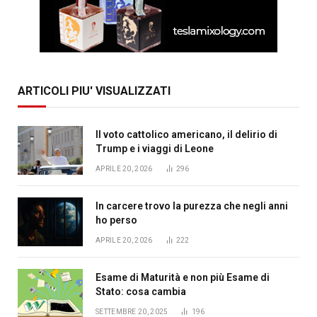
ARTICOLI PIU' VISUALIZZATI
Il voto cattolico americano, il delirio di
Trump e i viaggi di Leone
APRILE 20, 2026
296
In carcere trovo la purezza che negli anni
ho perso
APRILE 20, 2026
222
Esame di Maturità e non più Esame di
Stato: cosa cambia
SETTEMBRE 20, 2025
196