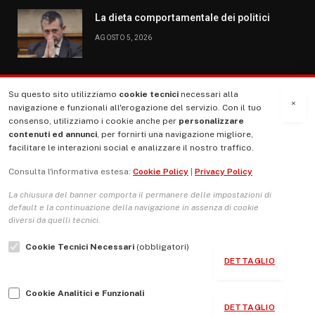
La dieta comportamentale dei politici
AGOSTO 5, 2026
Su questo sito utilizziamo
cookie tecnici
necessari alla
MENU
×
navigazione e funzionali all'erogazione del servizio. Con il tuo
consenso, utilizziamo i cookie anche per
personalizzare
contenuti ed annunci
, per fornirti una navigazione migliore,
La Nostra Storia
facilitare le interazioni social e analizzare il nostro traffico.
La governance del sito giornale TUTTI Europa ventitrenta
Consulta l'informativa estesa:
Cookie Policy
|
Privacy Policy
Comitato promotore
La chiusura del banner comporta il permanere delle impostazioni di
Le Copertine
default e la continuazione della navigazione in assenza di cookie
diversi da quelli tecnici.
L’Associazione
Cookie Tecnici Necessari
(obbligatori)
Indirizzo Socio Politico Culturale
DETTAGLIO
Cambio di passo
Cookie Analitici e Funzionali
Guida per le autrici e gli autori
DETTAGLIO