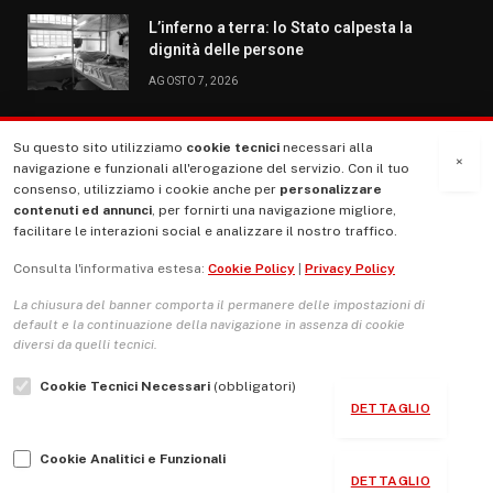
L’inferno a terra: lo Stato calpesta la
dignità delle persone
AGOSTO 7, 2026
Su questo sito utilizziamo
cookie tecnici
necessari alla
MENU
×
navigazione e funzionali all'erogazione del servizio. Con il tuo
consenso, utilizziamo i cookie anche per
personalizzare
contenuti ed annunci
, per fornirti una navigazione migliore,
La Nostra Storia
facilitare le interazioni social e analizzare il nostro traffico.
La governance del sito giornale TUTTI Europa ventitrenta
Consulta l'informativa estesa:
Cookie Policy
|
Privacy Policy
Comitato promotore
La chiusura del banner comporta il permanere delle impostazioni di
Le Copertine
default e la continuazione della navigazione in assenza di cookie
diversi da quelli tecnici.
L’Associazione
Cookie Tecnici Necessari
(obbligatori)
Indirizzo Socio Politico Culturale
DETTAGLIO
Cambio di passo
Cookie Analitici e Funzionali
Guida per le autrici e gli autori
DETTAGLIO