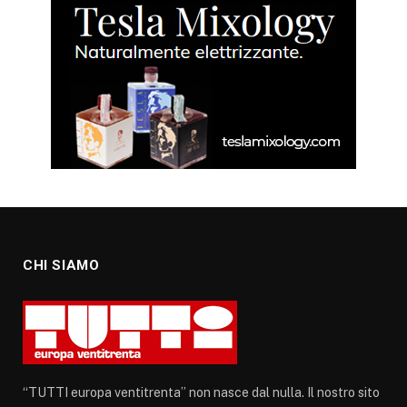
CHI SIAMO
“TUTTI europa ventitrenta” non nasce dal nulla. Il nostro sito