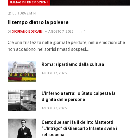
IMMAGINI ED EMOZIONI
LETTURA 2 MIN.
Il tempo dietro la polvere
DI
GIORDANO BOSCAINI
AGOSTO 7, 2026
4
C’è una tristezza nelle giornate perdute, nelle emozioni che
non accadono, nei sorrisi rimasti sospesi…
Roma: ripartiamo dalla cultura
AGOSTO 7, 2026
L’inferno a terra: lo Stato calpesta la
dignità delle persone
AGOSTO 7, 2026
Centodue anni fa il delitto Matteotti.
“L’Intrigo” di Giancarlo Infante svela i
retroscena