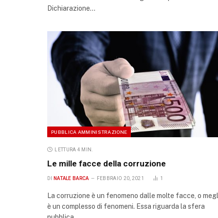
Dichiarazione…
PUBBLICA AMMINISTRAZIONE
LETTURA 4 MIN.
Le mille facce della corruzione
DI
NATALE BARCA
FEBBRAIO 20, 2021
1
La corruzione è un fenomeno dalle molte facce, o megl
è un complesso di fenomeni. Essa riguarda la sfera
pubblica…