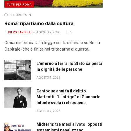
TUTTI PER ROMA
LETTURA 2 MIN.
Roma: ripartiamo dalla cultura
DI
PIERO SANDULLI
AGOSTO 7, 2026
1
Ormai dimenticata la legge costituzionale su Roma
Capitale (che è finita nel tritacarne di questa…
L’inferno a terra: lo Stato calpesta
la dignità delle persone
AGOSTO 7, 2026
Centodue anni fa il delitto
Matteotti. “L’Intrigo” di Giancarlo
Infante svela i retroscena
AGOSTO 7, 2026
Midterm: tre mesi al voto, opposti
estremismi penalizzano