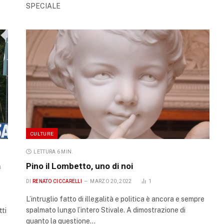
SPECIALE
CULTURE
LETTURA 6 MIN.
a
Pino il Lombetto, uno di noi
DI
RENATO CICCARELLI
MARZO 20, 2022
1
L’intruglio fatto di illegalità e politica è ancora e sempre
spalmato lungo l’intero Stivale. A dimostrazione di
tti
quanto la questione…