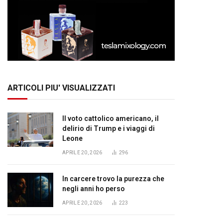
ARTICOLI PIU' VISUALIZZATI
Il voto cattolico americano, il
delirio di Trump e i viaggi di
Leone
APRILE 20, 2026
296
In carcere trovo la purezza che
negli anni ho perso
APRILE 20, 2026
223