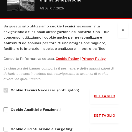
AGOSTO 7, 2026
Su questo sito utilizziamo
cookie tecnici
necessari alla
MENU
×
navigazione e funzionali all'erogazione del servizio. Con il tuo
consenso, utilizziamo i cookie anche per
personalizzare
contenuti ed annunci
, per fornirti una navigazione migliore,
La Nostra Storia
facilitare le interazioni social e analizzare il nostro traffico.
La governance del sito giornale TUTTI Europa ventitrenta
Consulta l'informativa estesa:
Cookie Policy
|
Privacy Policy
Comitato promotore
La chiusura del banner comporta il permanere delle impostazioni di
Le Copertine
default e la continuazione della navigazione in assenza di cookie
diversi da quelli tecnici.
L’Associazione
Cookie Tecnici Necessari
(obbligatori)
Indirizzo Socio Politico Culturale
DETTAGLIO
Cambio di passo
Cookie Analitici e Funzionali
Guida per le autrici e gli autori
DETTAGLIO
Contatti
Cookie di Profilazione e Targeting