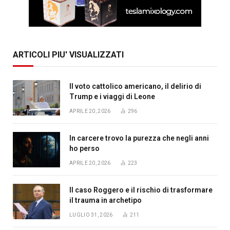
ARTICOLI PIU' VISUALIZZATI
Il voto cattolico americano, il delirio di
Trump e i viaggi di Leone
APRILE 20, 2026
296
In carcere trovo la purezza che negli anni
ho perso
APRILE 20, 2026
223
Il caso Roggero e il rischio di trasformare
il trauma in archetipo
LUGLIO 31, 2026
211