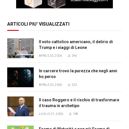
ARTICOLI PIU' VISUALIZZATI
Il voto cattolico americano, il delirio di
Trump e i viaggi di Leone
APRILE 20, 2026
296
In carcere trovo la purezza che negli anni
ho perso
APRILE 20, 2026
223
Il caso Roggero e il rischio di trasformare
il trauma in archetipo
LUGLIO 31, 2026
198
Esame di Maturità e non più Esame di