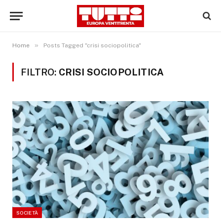
»
Home
Posts Tagged "crisi sociopolitica"
FILTRO:
CRISI SOCIOPOLITICA
SOCIETÀ