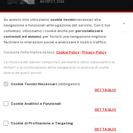
AGOSTO 7, 2026
Su questo sito utilizziamo
cookie tecnici
necessari alla
MENU
×
navigazione e funzionali all'erogazione del servizio. Con il tuo
consenso, utilizziamo i cookie anche per
personalizzare
contenuti ed annunci
, per fornirti una navigazione migliore,
La Nostra Storia
facilitare le interazioni social e analizzare il nostro traffico.
La governance del sito giornale TUTTI Europa ventitrenta
Consulta l'informativa estesa:
Cookie Policy
|
Privacy Policy
Comitato promotore
La chiusura del banner comporta il permanere delle impostazioni di
Le Copertine
default e la continuazione della navigazione in assenza di cookie
diversi da quelli tecnici.
L’Associazione
Cookie Tecnici Necessari
(obbligatori)
Indirizzo Socio Politico Culturale
DETTAGLIO
Cambio di passo
Cookie Analitici e Funzionali
Guida per le autrici e gli autori
DETTAGLIO
Contatti
Cookie di Profilazione e Targeting
DETTAGLIO