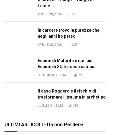
Leone
APRILE 20, 2026
295
In carcere trovo la purezza che
negli anni ho perso
APRILE 20, 2026
209
Esame di Maturità e non più
Esame di Stato: cosa cambia
SETTEMBRE 20, 2025
196
Il caso Roggero e il rischio di
trasformare il trauma in archetipo
LUGLIO 31, 2026
193
ULTIMI ARTICOLI - Da non Perdere