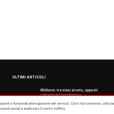
ULTIMI ARTICOLI
Midterm: tre mesi al voto, opposti
estremismi penalizzano
democratici e repubblicani
zione e funzionali all'erogazione del servizio. Con il tuo consenso, utiliz
AGOSTO 5, 2026
erazioni social e analizzare il nostro traffico.