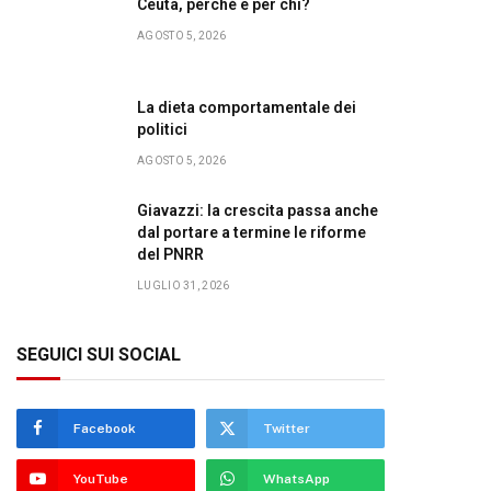
Ceuta, perché e per chi?
AGOSTO 5, 2026
La dieta comportamentale dei
politici
AGOSTO 5, 2026
Giavazzi: la crescita passa anche
dal portare a termine le riforme
del PNRR
LUGLIO 31, 2026
SEGUICI SUI SOCIAL
Facebook
Twitter
YouTube
WhatsApp