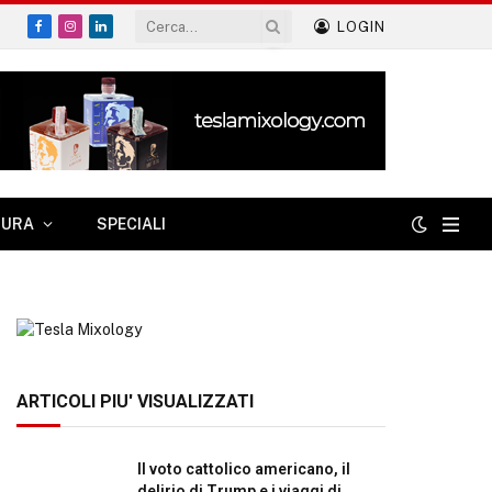
LOGIN
Facebook
Instagram
LinkedIn
TURA
SPECIALI
ARTICOLI PIU' VISUALIZZATI
Il voto cattolico americano, il
delirio di Trump e i viaggi di