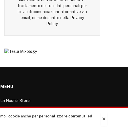
trattamento dei tuoi dati personali per
l’invio di comunicazioni informative via
email, come descritto nella
Privacy
Policy
.
MENU
La Nostra Storia
La governance del sito giornale TUTTI Europa
ventitrenta
ziamo i cookie anche per
personalizzare contenuti ed
×
Comitato promotore