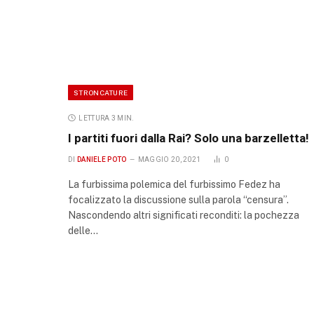
STRONCATURE
LETTURA 3 MIN.
I partiti fuori dalla Rai? Solo una barzelletta!
DI
DANIELE POTO
MAGGIO 20, 2021
0
La furbissima polemica del furbissimo Fedez ha
focalizzato la discussione sulla parola “censura”.
Nascondendo altri significati reconditi: la pochezza
delle…