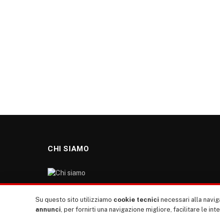
CHI SIAMO
“TUTTI europa ventitrenta” non nasce dal nulla. Il
Su questo sito utilizziamo
cookie tecnici
necessari alla naviga
nostro sito giornale è l’erede di “TUTTI”: giornale
annunci
, per fornirti una navigazione migliore, facilitare le int
giovanile europeista terzomondista indipendente degli