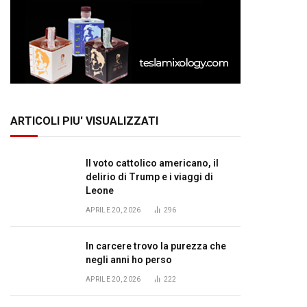
ARTICOLI PIU' VISUALIZZATI
Il voto cattolico americano, il
delirio di Trump e i viaggi di
Leone
APRILE 20, 2026
296
In carcere trovo la purezza che
negli anni ho perso
APRILE 20, 2026
222