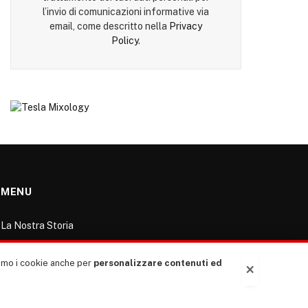
l’invio di comunicazioni informative via
email, come descritto nella
Privacy
Policy
.
MENU
La Nostra Storia
La governance del sito giornale TUTTI Europa
ventitrenta
ziamo i cookie anche per
personalizzare contenuti ed
×
Comitato promotore
Le Copertine