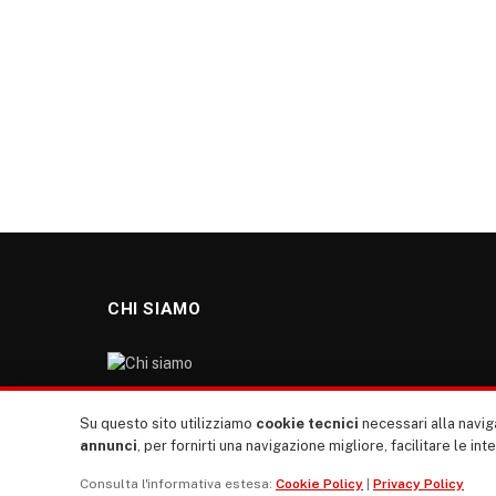
CHI SIAMO
“TUTTI europa ventitrenta” non nasce dal nulla. Il
Su questo sito utilizziamo
cookie tecnici
necessari alla naviga
nostro sito giornale è l’erede di “TUTTI”: giornale
annunci
, per fornirti una navigazione migliore, facilitare le int
giovanile europeista terzomondista indipendente degli
Consulta l'informativa estesa:
Cookie Policy
|
Privacy Policy
anni ‘70, “rete”, diremmo oggi, dei direttori dei giornali