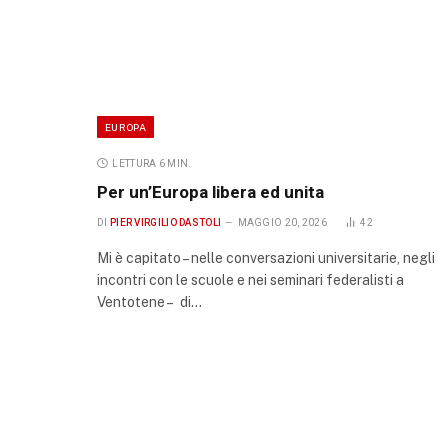
EUROPA
LETTURA 6 MIN.
Per un’Europa libera ed unita
DI
PIER VIRGILIO DASTOLI
MAGGIO 20, 2026
42
Mi è capitato – nelle conversazioni universitarie, negli
incontri con le scuole e nei seminari federalisti a
Ventotene – di…