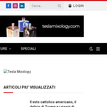
LOGIN
Facebook
Instagram
LinkedIn
TURE
SPECIALI
ARTICOLI PIU' VISUALIZZATI
Il voto cattolico americano, il
delirio di Trump e i viaggi di