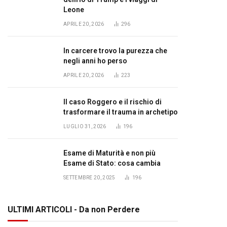
Leone
APRILE 20, 2026
296
In carcere trovo la purezza che
negli anni ho perso
APRILE 20, 2026
223
Il caso Roggero e il rischio di
trasformare il trauma in archetipo
LUGLIO 31, 2026
196
Esame di Maturità e non più
Esame di Stato: cosa cambia
SETTEMBRE 20, 2025
196
ULTIMI ARTICOLI - Da non Perdere