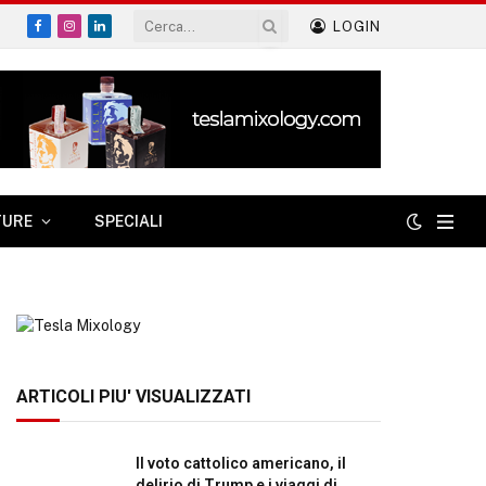
LOGIN
Facebook
Instagram
LinkedIn
TURE
SPECIALI
ARTICOLI PIU' VISUALIZZATI
Il voto cattolico americano, il
delirio di Trump e i viaggi di