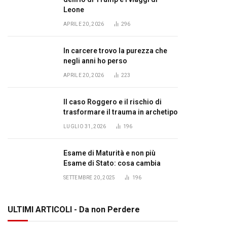
Leone
APRILE 20, 2026
296
In carcere trovo la purezza che
negli anni ho perso
APRILE 20, 2026
223
Il caso Roggero e il rischio di
trasformare il trauma in archetipo
LUGLIO 31, 2026
196
Esame di Maturità e non più
Esame di Stato: cosa cambia
SETTEMBRE 20, 2025
196
ULTIMI ARTICOLI - Da non Perdere