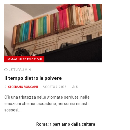
IMMAGINI ED EMOZIONI
LETTURA 2 MIN.
Il tempo dietro la polvere
DI
GIORDANO BOSCAINI
AGOSTO 7, 2026
5
C’è una tristezza nelle giornate perdute, nelle
emozioni che non accadono, nei sorrisi rimasti
sospesi…
Roma: ripartiamo dalla cultura