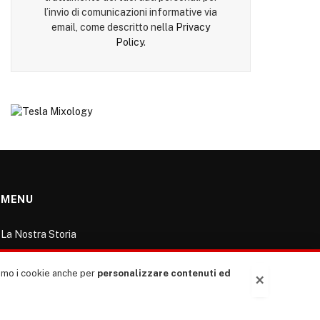
l’invio di comunicazioni informative via
email, come descritto nella
Privacy
Policy
.
MENU
La Nostra Storia
La governance del sito giornale TUTTI Europa
ventitrenta
ziamo i cookie anche per
personalizzare contenuti ed
×
Comitato promotore
Le Copertine