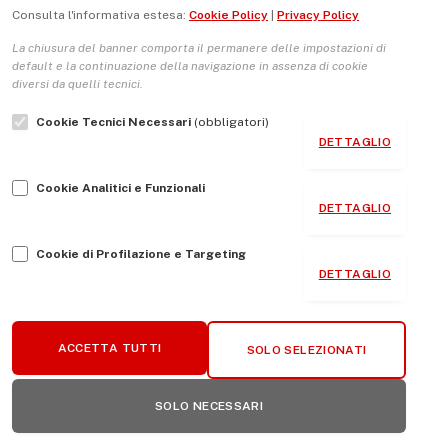
Questo sito utilizza Akismet per ridurre lo spam.
Scopri come
Consulta l'informativa estesa:
Cookie Policy
|
Privacy Policy
vengono elaborati i dati derivati dai commenti
.
La chiusura del banner comporta il permanere delle impostazioni di
default e la continuazione della navigazione in assenza di cookie
diversi da quelli tecnici.
Cookie Tecnici Necessari
(obbligatori)
DETTAGLIO
Cookie Analitici e Funzionali
DETTAGLIO
Cookie di Profilazione e Targeting
DETTAGLIO
ACCETTA TUTTI
SOLO SELEZIONATI
SOLO NECESSARI
ARTICOLI PIU' VISUALIZZATI