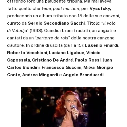
offrendo loro una plaudente tribuna. Ma mai aveva
fatto quello che fece,
post mortem
, per
Vysotsky,
producendo un album tributo con 15 delle sue canzoni,
curato da
Sergio Secondiano Sacchi
. Titolo: “
Il volo
di Volodja
” (1993). Quindici brani tradotti, arrangiati e
cantati da un “
parterre de rois
” della nostra canzone
d’autore. In ordine di uscita (da 1 a 15):
Eugenio Finardi
,
Roberto Vecchioni
,
Luciano Ligabue
,
Vinicio
Capossela
,
Cristiano De André
,
Paolo Rossi
,
Juan
Carlos Biondini
,
Francesco Guccini
,
Milva
,
Giorgio
Conte
,
Andrea Mingardi
e
Angelo Branduardi
.