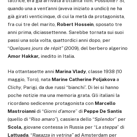
l’attrice, era già arrivata a ottanta film. Possibile? Sì,
quando una a vent’anni (aveva iniziato a undici) ne ha
già girati venticinque, di cui la metà da protagonista,
fra cui tre del marito,
Robert Hossein
, sposato tre
anni prima, diciassettenne. Sarebbe tornata sui suoi
passi una sola volta, quattordici anni dopo, per
“
Quelques jours de répit”
(2009), del berbero algerino
Amor Hakkar,
inedito in Italia.
Ha ottantasette anni
Marina Vlady
, classe 1938 (10
maggio, Toro), nata
Marine Catherine Poljakova
a
Clichy
, Parigi, da due russi “bianchi”. Di lei si hanno
poche notizie ma una memoria grata. Gli italiani la
ricordano sedicenne protagonista con
Marcello
Mastroianni
di “
Giorni d’amore
” di
Peppe De Santis
(quello di “
Riso amaro
”), cassiera dello “
Splendor
” per
Scola,
giovane contessa in Russia per “
La steppa
” di
Lattuada
, “
Ragazza in vetrina”
ad Amsterdam per