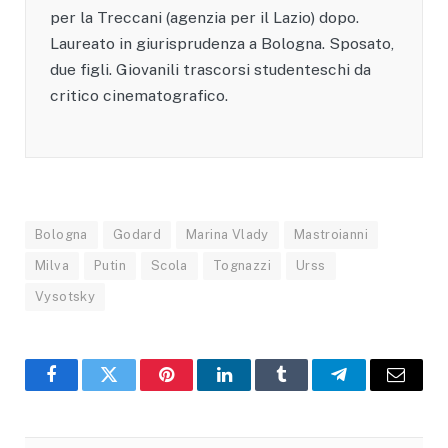
per la Treccani (agenzia per il Lazio) dopo.
Laureato in giurisprudenza a Bologna. Sposato,
due figli. Giovanili trascorsi studenteschi da
critico cinematografico.
Bologna
Godard
Marina Vlady
Mastroianni
Milva
Putin
Scola
Tognazzi
Urss
Vysotsky
Facebook
X
Pinterest
LinkedIn
Tumblr
Telegram
Email