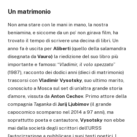
Un matrimonio
Non ama stare con le mani in mano, la nostra
beniamina, e siccome da un po’ non girava film, ha
trovato il tempo di scrivere una decina di libri. Un
anno fa è uscita per
Aliberti
(quello della salamandra
disegnata da
Vauro)
la riedizione del suo libro più
importante e famoso: “
Vladimir, il volo spezzato
”
(1987), racconto dei dodici anni (dieci di matrimonio)
trascorsi con
Vladimir Vysotsky
, suo ultimo marito,
conosciuto a Mosca sul set di un’altra grande storia
d’amore, vissuta da
Anton Cechov
. Primo attore della
compagnia
Taganka
di
Jurij Ljubimov
(il grande
capocomico scomparso nel 2014 a 97 anni), ma
soprattutto poeta e cantautore,
Vysotsky
non ebbe
mai dalla società degli scrittori dell’URSS
l’autorizzazione a pubblicare i suoi testi poetici. I