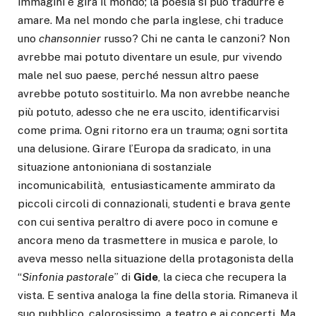
immagini e gira il mondo; la poesia si può tradurre e
amare. Ma nel mondo che parla inglese, chi traduce
uno
chansonnier
russo? Chi ne canta le canzoni? Non
avrebbe mai potuto diventare un esule, pur vivendo
male nel suo paese, perché nessun altro paese
avrebbe potuto sostituirlo. Ma non avrebbe neanche
più potuto, adesso che ne era uscito, identificarvisi
come prima. Ogni ritorno era un trauma; ogni sortita
una delusione. Girare l’Europa da sradicato, in una
situazione antonioniana di sostanziale
incomunicabilità, entusiasticamente ammirato da
piccoli circoli di connazionali, studenti e brava gente
con cui sentiva peraltro di avere poco in comune e
ancora meno da trasmettere in musica e parole, lo
aveva messo nella situazione della protagonista della
“
Sinfonia pastorale
” di
Gide
, la cieca che recupera la
vista. E sentiva analoga la fine della storia. Rimaneva il
suo pubblico, calorosissimo, a teatro e ai concerti. Ma