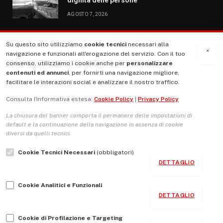
AGOSTO 7, 2026
Su questo sito utilizziamo
cookie tecnici
necessari alla
MENU
×
navigazione e funzionali all'erogazione del servizio. Con il tuo
consenso, utilizziamo i cookie anche per
personalizzare
contenuti ed annunci
, per fornirti una navigazione migliore,
La Nostra Storia
facilitare le interazioni social e analizzare il nostro traffico.
La governance del sito giornale TUTTI Europa ventitrenta
Consulta l'informativa estesa:
Cookie Policy
|
Privacy Policy
Comitato promotore
La chiusura del banner comporta il permanere delle impostazioni di
Le Copertine
default e la continuazione della navigazione in assenza di cookie
diversi da quelli tecnici.
L’Associazione
Cookie Tecnici Necessari
(obbligatori)
Indirizzo Socio Politico Culturale
DETTAGLIO
Cambio di passo
Cookie Analitici e Funzionali
Guida per le autrici e gli autori
DETTAGLIO
Contatti
Cookie di Profilazione e Targeting