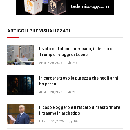
ARTICOLI PIU' VISUALIZZATI
Il voto cattolico americano, il delirio di
Trump e i viaggi di Leone
APRILE 20, 2026
296
In carcere trovo la purezza che negli anni
ho perso
APRILE 20, 2026
223
Il caso Roggero e il rischio di trasformare
il trauma in archetipo
LUGLIO 31, 2026
198