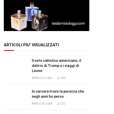
ARTICOLI PIU' VISUALIZZATI
Il voto cattolico americano, il
delirio di Trump e i viaggi di
Leone
APRILE 20, 2026
296
In carcere trovo la purezza che
negli anni ho perso
APRILE 20, 2026
222