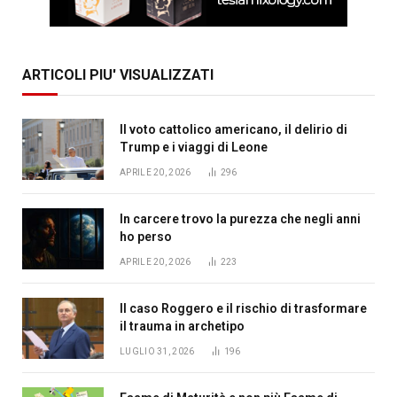
ARTICOLI PIU' VISUALIZZATI
Il voto cattolico americano, il delirio di
Trump e i viaggi di Leone
APRILE 20, 2026
296
In carcere trovo la purezza che negli anni
ho perso
APRILE 20, 2026
223
Il caso Roggero e il rischio di trasformare
il trauma in archetipo
LUGLIO 31, 2026
196