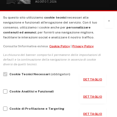
AGOSTO 7, 2026
Su questo sito utilizziamo
cookie tecnici
necessari alla
MENU
×
navigazione e funzionali all'erogazione del servizio. Con il tuo
consenso, utilizziamo i cookie anche per
personalizzare
contenuti ed annunci
, per fornirti una navigazione migliore,
La Nostra Storia
facilitare le interazioni social e analizzare il nostro traffico.
La governance del sito giornale TUTTI Europa ventitrenta
Consulta l'informativa estesa:
Cookie Policy
|
Privacy Policy
Comitato promotore
La chiusura del banner comporta il permanere delle impostazioni di
Le Copertine
default e la continuazione della navigazione in assenza di cookie
diversi da quelli tecnici.
L’Associazione
Cookie Tecnici Necessari
(obbligatori)
Indirizzo Socio Politico Culturale
DETTAGLIO
Cambio di passo
Cookie Analitici e Funzionali
Guida per le autrici e gli autori
DETTAGLIO
Contatti
Cookie di Profilazione e Targeting
DETTAGLIO