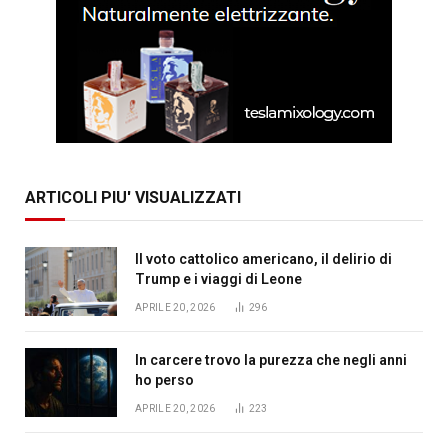
ARTICOLI PIU' VISUALIZZATI
Il voto cattolico americano, il delirio di
Trump e i viaggi di Leone
APRILE 20, 2026
296
In carcere trovo la purezza che negli anni
ho perso
APRILE 20, 2026
223