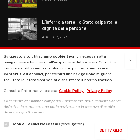
L’inferno a terra: lo Stato calpesta la
dignità delle persone
AGOSTO 7, 2026
Su questo sito utilizziamo
cookie tecnici
necessari alla
MENU
×
navigazione e funzionali all'erogazione del servizio. Con il tuo
consenso, utilizziamo i cookie anche per
personalizzare
contenuti ed annunci
, per fornirti una navigazione migliore,
La Nostra Storia
facilitare le interazioni social e analizzare il nostro traffico.
La governance del sito giornale TUTTI Europa ventitrenta
Consulta l'informativa estesa:
Cookie Policy
|
Privacy Policy
Comitato promotore
La chiusura del banner comporta il permanere delle impostazioni di
Le Copertine
default e la continuazione della navigazione in assenza di cookie
diversi da quelli tecnici.
L’Associazione
Cookie Tecnici Necessari
(obbligatori)
Indirizzo Socio Politico Culturale
DETTAGLIO
Cambio di passo