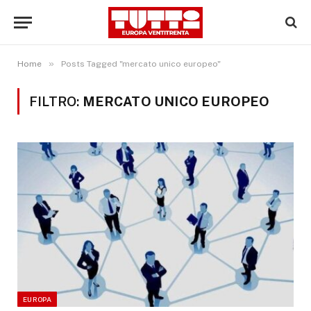
»
Home
Posts Tagged "mercato unico europeo"
FILTRO:
MERCATO UNICO EUROPEO
EUROPA