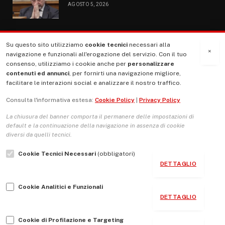
AGOSTO 5, 2026
Su questo sito utilizziamo
cookie tecnici
necessari alla
MENU
×
navigazione e funzionali all'erogazione del servizio. Con il tuo
consenso, utilizziamo i cookie anche per
personalizzare
contenuti ed annunci
, per fornirti una navigazione migliore,
La Nostra Storia
facilitare le interazioni social e analizzare il nostro traffico.
La governance del sito giornale TUTTI Europa ventitrenta
Consulta l'informativa estesa:
Cookie Policy
|
Privacy Policy
Comitato promotore
La chiusura del banner comporta il permanere delle impostazioni di
Le Copertine
default e la continuazione della navigazione in assenza di cookie
diversi da quelli tecnici.
L’Associazione
Cookie Tecnici Necessari
(obbligatori)
Indirizzo Socio Politico Culturale
DETTAGLIO
Cambio di passo
Cookie Analitici e Funzionali
Guida per le autrici e gli autori
DETTAGLIO
Contatti
Cookie di Profilazione e Targeting