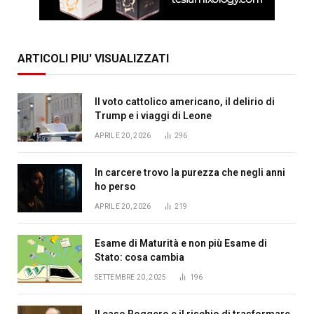
ARTICOLI PIU' VISUALIZZATI
Il voto cattolico americano, il delirio di
Trump e i viaggi di Leone
APRILE 20, 2026
296
In carcere trovo la purezza che negli anni
ho perso
APRILE 20, 2026
219
Esame di Maturità e non più Esame di
Stato: cosa cambia
SETTEMBRE 20, 2025
196
Il caso Roggero e il rischio di trasformare