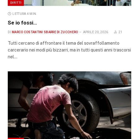
DIRITTI
LETTURA 4 MIN.
Se io fossi…
DI
MARCO COSTANTINI SBARRE DI ZUCCHERO
APRILE 20, 2026
21
Tutti cercano di affrontare il tema del sovraffollamento
carcerario nei modi più bizzarri, ma in tutti questi anni trascorsi
nel…