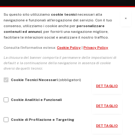
Su questo sito utilizziamo
cookie tecnici
necessari alla
MENU
×
navigazione e funzionali all'erogazione del servizio. Con il tuo
consenso, utilizziamo i cookie anche per
personalizzare
contenuti ed annunci
, per fornirti una navigazione migliore,
La Nostra Storia
facilitare le interazioni social e analizzare il nostro traffico.
La governance del sito giornale TUTTI Europa ventitrenta
Consulta l'informativa estesa:
Cookie Policy
|
Privacy Policy
Comitato promotore
La chiusura del banner comporta il permanere delle impostazioni di
Le Copertine
default e la continuazione della navigazione in assenza di cookie
diversi da quelli tecnici.
L’Associazione
Cookie Tecnici Necessari
(obbligatori)
Indirizzo Socio Politico Culturale
DETTAGLIO
Cambio di passo
Cookie Analitici e Funzionali
Guida per le autrici e gli autori
DETTAGLIO
Contatti
Cookie di Profilazione e Targeting
DETTAGLIO