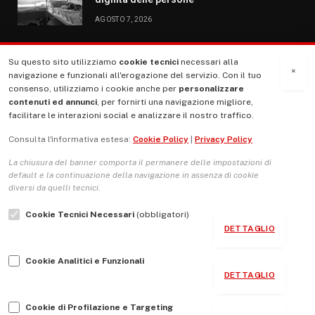
AGOSTO 7, 2026
Su questo sito utilizziamo
cookie tecnici
necessari alla
MENU
×
navigazione e funzionali all'erogazione del servizio. Con il tuo
consenso, utilizziamo i cookie anche per
personalizzare
contenuti ed annunci
, per fornirti una navigazione migliore,
La Nostra Storia
facilitare le interazioni social e analizzare il nostro traffico.
La governance del sito giornale TUTTI Europa ventitrenta
Consulta l'informativa estesa:
Cookie Policy
|
Privacy Policy
Comitato promotore
La chiusura del banner comporta il permanere delle impostazioni di
Le Copertine
default e la continuazione della navigazione in assenza di cookie
diversi da quelli tecnici.
L’Associazione
Cookie Tecnici Necessari
(obbligatori)
Indirizzo Socio Politico Culturale
DETTAGLIO
Cambio di passo
Cookie Analitici e Funzionali
Guida per le autrici e gli autori
DETTAGLIO
Contatti
Cookie di Profilazione e Targeting