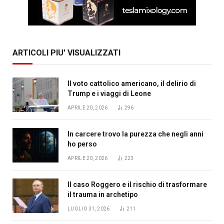
ARTICOLI PIU' VISUALIZZATI
Il voto cattolico americano, il delirio di
Trump e i viaggi di Leone
APRILE 20, 2026
296
In carcere trovo la purezza che negli anni
ho perso
APRILE 20, 2026
223
Il caso Roggero e il rischio di trasformare
il trauma in archetipo
LUGLIO 31, 2026
211