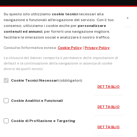
Su questo sito utilizziamo
cookie tecnici
necessari alla
MENU
×
navigazione e funzionali all'erogazione del servizio. Con il tuo
consenso, utilizziamo i cookie anche per
personalizzare
contenuti ed annunci
, per fornirti una navigazione migliore,
La Nostra Storia
facilitare le interazioni social e analizzare il nostro traffico.
La governance del sito giornale TUTTI Europa ventitrenta
Consulta l'informativa estesa:
Cookie Policy
|
Privacy Policy
Comitato promotore
La chiusura del banner comporta il permanere delle impostazioni di
Le Copertine
default e la continuazione della navigazione in assenza di cookie
diversi da quelli tecnici.
L’Associazione
Cookie Tecnici Necessari
(obbligatori)
Indirizzo Socio Politico Culturale
DETTAGLIO
Cambio di passo
Cookie Analitici e Funzionali
Guida per le autrici e gli autori
DETTAGLIO
Contatti
Cookie di Profilazione e Targeting
DETTAGLIO