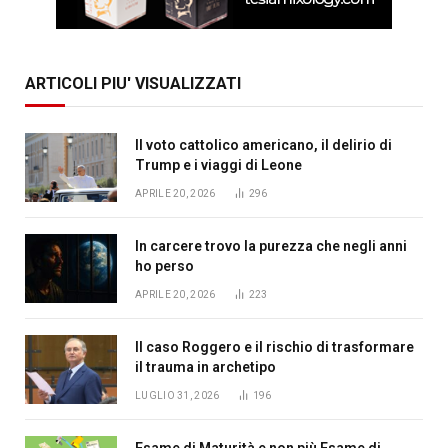
ARTICOLI PIU' VISUALIZZATI
Il voto cattolico americano, il delirio di
Trump e i viaggi di Leone
APRILE 20, 2026
296
In carcere trovo la purezza che negli anni
ho perso
APRILE 20, 2026
223
Il caso Roggero e il rischio di trasformare
il trauma in archetipo
LUGLIO 31, 2026
196
Esame di Maturità e non più Esame di