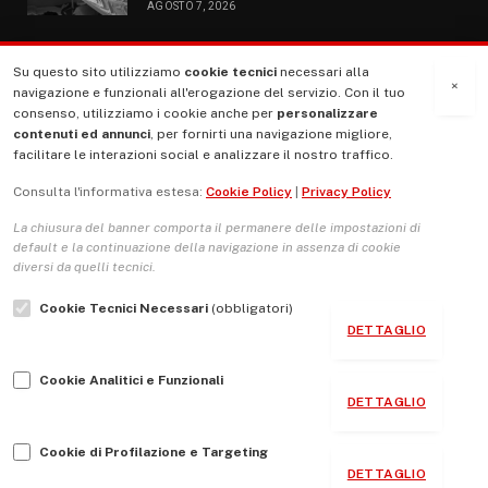
AGOSTO 7, 2026
Su questo sito utilizziamo
cookie tecnici
necessari alla
MENU
×
navigazione e funzionali all'erogazione del servizio. Con il tuo
consenso, utilizziamo i cookie anche per
personalizzare
contenuti ed annunci
, per fornirti una navigazione migliore,
La Nostra Storia
facilitare le interazioni social e analizzare il nostro traffico.
La governance del sito giornale TUTTI Europa ventitrenta
Consulta l'informativa estesa:
Cookie Policy
|
Privacy Policy
Comitato promotore
La chiusura del banner comporta il permanere delle impostazioni di
Le Copertine
default e la continuazione della navigazione in assenza di cookie
diversi da quelli tecnici.
L’Associazione
Cookie Tecnici Necessari
(obbligatori)
Indirizzo Socio Politico Culturale
DETTAGLIO
Cambio di passo
Cookie Analitici e Funzionali
Guida per le autrici e gli autori
DETTAGLIO
Contatti
Cookie di Profilazione e Targeting
DETTAGLIO