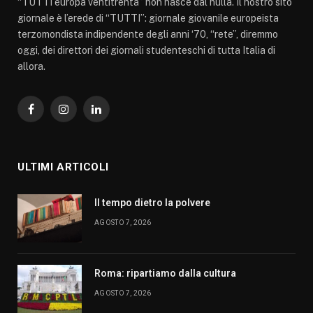
“TUTTI europa ventitrenta” non nasce dal nulla. Il nostro sito
giornale è l’erede di “TUTTI”: giornale giovanile europeista
terzomondista indipendente degli anni ‘70, “rete”, diremmo
oggi, dei direttori dei giornali studenteschi di tutta Italia di
allora.
Facebook
Instagram
LinkedIn
ULTIMI ARTICOLI
Il tempo dietro la polvere
AGOSTO 7, 2026
Roma: ripartiamo dalla cultura
AGOSTO 7, 2026