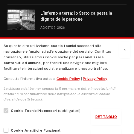
L’inferno a terra: lo Stato calpesta la
dignità delle persone
AGOSTO 7, 2026
Su questo sito utilizziamo
cookie tecnici
necessari alla
MENU
×
navigazione e funzionali all'erogazione del servizio. Con il tuo
consenso, utilizziamo i cookie anche per
personalizzare
contenuti ed annunci
, per fornirti una navigazione migliore,
La Nostra Storia
facilitare le interazioni social e analizzare il nostro traffico.
La governance del sito giornale TUTTI Europa ventitrenta
Consulta l'informativa estesa:
Cookie Policy
|
Privacy Policy
Comitato promotore
La chiusura del banner comporta il permanere delle impostazioni di
Le Copertine
default e la continuazione della navigazione in assenza di cookie
diversi da quelli tecnici.
L’Associazione
Cookie Tecnici Necessari
(obbligatori)
Indirizzo Socio Politico Culturale
DETTAGLIO
Cambio di passo
Cookie Analitici e Funzionali
Guida per le autrici e gli autori