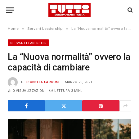
»
»
Home
Servant Leadership
La “Nuova normalità” ovvero la capacità di cambiare
SERVANT LEADERSHIP
La “Nuova normalità” ovvero la
capacità di cambiare
DI
LEONELLA CARDOSI
MARZO 20, 2021
0
VISUALIZZAZIONI
LETTURA 3 MIN.