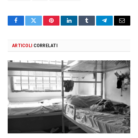
Facebook
X
Pinterest
LinkedIn
Tumblr
Telegram
Email
ARTICOLI
CORRELATI