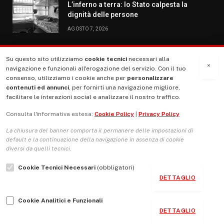
L’inferno a terra: lo Stato calpesta la
dignità delle persone
AGOSTO 7, 2026
Su questo sito utilizziamo
cookie tecnici
necessari alla
MENU
×
navigazione e funzionali all'erogazione del servizio. Con il tuo
consenso, utilizziamo i cookie anche per
personalizzare
contenuti ed annunci
, per fornirti una navigazione migliore,
La Nostra Storia
facilitare le interazioni social e analizzare il nostro traffico.
La governance del sito giornale TUTTI Europa ventitrenta
Consulta l'informativa estesa:
Cookie Policy
|
Privacy Policy
Comitato promotore
La chiusura del banner comporta il permanere delle impostazioni di
Le Copertine
default e la continuazione della navigazione in assenza di cookie
diversi da quelli tecnici.
L’Associazione
Cookie Tecnici Necessari
(obbligatori)
Indirizzo Socio Politico Culturale
DETTAGLIO
Cambio di passo
Cookie Analitici e Funzionali
Guida per le autrici e gli autori
DETTAGLIO
Contatti