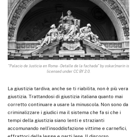
"Palacio de Justicia en Roma - Detalle de la fachada" by oskar|marin is
licensed under CC BY 2.0.
La giustizia tardiva, anche se ti riabilita, non è più vera
giustizia. Trattandosi di giustizia italiana quanto mai
corretto continuare a usare la minuscola. Non sono da
criminalizzare i giudici ma il sistema che fa si che i
tempi della giustizia siano lenti e strazianti
accomunando nell’insoddisfazione vittime e carnefici,
effrattori della legge e parti lese. Il discorso