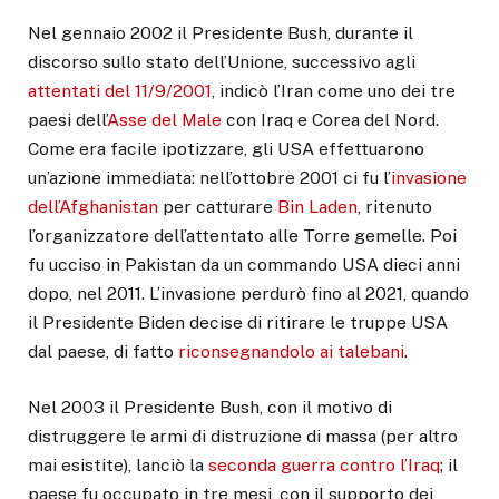
Nel gennaio 2002 il Presidente Bush, durante il
discorso sullo stato dell’Unione, successivo agli
attentati del 11/9/2001
, indicò l’Iran come uno dei tre
paesi dell’
Asse del Male
con Iraq e Corea del Nord.
Come era facile ipotizzare, gli USA effettuarono
un’azione immediata: nell’ottobre 2001 ci fu l’
invasione
dell’Afghanistan
per catturare
Bin Laden
, ritenuto
l’organizzatore dell’attentato alle Torre gemelle. Poi
fu ucciso in Pakistan da un commando USA dieci anni
dopo, nel 2011. L’invasione perdurò fino al 2021, quando
il Presidente Biden decise di ritirare le truppe USA
dal paese, di fatto
riconsegnandolo ai talebani
.
Nel 2003 il Presidente Bush, con il motivo di
distruggere le armi di distruzione di massa (per altro
mai esistite), lanciò la
seconda guerra contro l’Iraq
; il
paese fu occupato in tre mesi, con il supporto dei