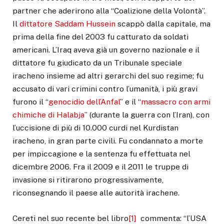
partner che aderirono alla “Coalizione della Volontà”.
Il
dittatore Saddam Hussein
scappò dalla capitale, ma
prima della fine del 2003 fu catturato da soldati
americani. L’Iraq aveva già un governo nazionale e il
dittatore fu giudicato da un Tribunale speciale
iracheno insieme ad altri gerarchi del suo regime; fu
accusato di vari crimini contro l’umanità, i più gravi
furono il “
genocidio dell’Anfal
” e il “
massacro con armi
chimiche di Halabja
” (durante la guerra con l’Iran), con
l’uccisione di più di 10.000 curdi nel Kurdistan
iracheno, in gran parte civili. Fu condannato a morte
per impiccagione e la sentenza fu effettuata nel
dicembre 2006. Fra il 2009 e il 2011 le truppe di
invasione si ritirarono progressivamente,
riconsegnando il paese alle autorità irachene.
Cereti nel suo recente bel libro
[1]
commenta: “l’USA