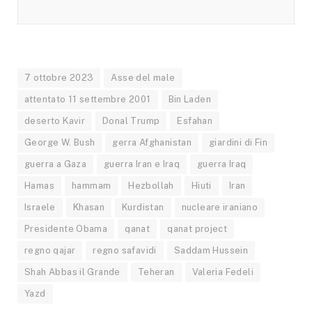
7 ottobre 2023
Asse del male
attentato 11 settembre 2001
Bin Laden
deserto Kavir
Donal Trump
Esfahan
George W. Bush
gerra Afghanistan
giardini di Fin
guerra a Gaza
guerra Iran e Iraq
guerra Iraq
Hamas
hammam
Hezbollah
Hiuti
Iran
Israele
Khasan
Kurdistan
nucleare iraniano
Presidente Obama
qanat
qanat project
regno qajar
regno safavidi
Saddam Hussein
Shah Abbas il Grande
Teheran
Valeria Fedeli
Yazd