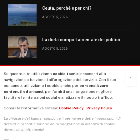
Ceuta, perché e per chi?
AGOSTO 5, 2026
La dieta comportamentale dei politici
AGOSTO 5, 2026
Su questo sito utilizziamo
cookie tecnici
necessari alla
MENU
×
navigazione e funzionali all'erogazione del servizio. Con il tuo
consenso, utilizziamo i cookie anche per
personalizzare
contenuti ed annunci
, per fornirti una navigazione migliore,
La Nostra Storia
facilitare le interazioni social e analizzare il nostro traffico.
La governance del sito giornale TUTTI Europa ventitrenta
Consulta l'informativa estesa:
Cookie Policy
|
Privacy Policy
Comitato promotore
La chiusura del banner comporta il permanere delle impostazioni di
Le Copertine
default e la continuazione della navigazione in assenza di cookie
diversi da quelli tecnici.
L’Associazione