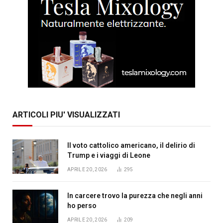
ARTICOLI PIU' VISUALIZZATI
Il voto cattolico americano, il delirio di
Trump e i viaggi di Leone
APRILE 20, 2026
295
In carcere trovo la purezza che negli anni
ho perso
APRILE 20, 2026
209