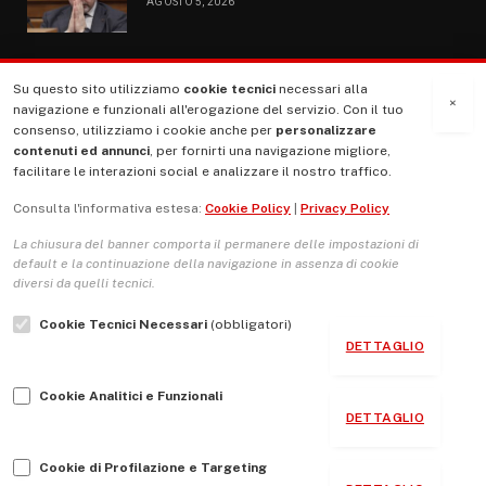
AGOSTO 5, 2026
Su questo sito utilizziamo
cookie tecnici
necessari alla
MENU
×
navigazione e funzionali all'erogazione del servizio. Con il tuo
consenso, utilizziamo i cookie anche per
personalizzare
contenuti ed annunci
, per fornirti una navigazione migliore,
La Nostra Storia
facilitare le interazioni social e analizzare il nostro traffico.
La governance del sito giornale TUTTI Europa ventitrenta
Consulta l'informativa estesa:
Cookie Policy
|
Privacy Policy
Comitato promotore
La chiusura del banner comporta il permanere delle impostazioni di
Le Copertine
default e la continuazione della navigazione in assenza di cookie
diversi da quelli tecnici.
L’Associazione
Cookie Tecnici Necessari
(obbligatori)
Indirizzo Socio Politico Culturale
DETTAGLIO
Cambio di passo
Cookie Analitici e Funzionali
Guida per le autrici e gli autori
DETTAGLIO
Contatti
Cookie di Profilazione e Targeting