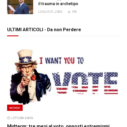
il trauma in archetipo
LUGLIO 31, 2026
195
ULTIMI ARTICOLI - Da non Perdere
MONDO
LETTURA 6 MIN.
Midterm: tre mesi al voto, opposti estremismi