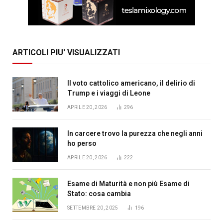
ARTICOLI PIU' VISUALIZZATI
Il voto cattolico americano, il delirio di
Trump e i viaggi di Leone
APRILE 20, 2026
296
In carcere trovo la purezza che negli anni
ho perso
APRILE 20, 2026
222
Esame di Maturità e non più Esame di
Stato: cosa cambia
SETTEMBRE 20, 2025
196