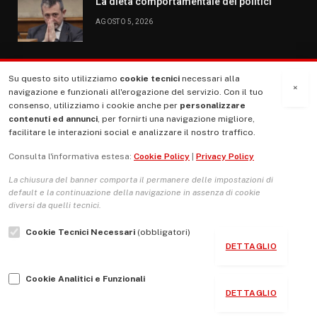
La dieta comportamentale dei politici
AGOSTO 5, 2026
Su questo sito utilizziamo
cookie tecnici
necessari alla
MENU
×
navigazione e funzionali all'erogazione del servizio. Con il tuo
consenso, utilizziamo i cookie anche per
personalizzare
contenuti ed annunci
, per fornirti una navigazione migliore,
La Nostra Storia
facilitare le interazioni social e analizzare il nostro traffico.
La governance del sito giornale TUTTI Europa ventitrenta
Consulta l'informativa estesa:
Cookie Policy
|
Privacy Policy
Comitato promotore
La chiusura del banner comporta il permanere delle impostazioni di
Le Copertine
default e la continuazione della navigazione in assenza di cookie
diversi da quelli tecnici.
L’Associazione
Cookie Tecnici Necessari
(obbligatori)
Indirizzo Socio Politico Culturale
DETTAGLIO
Cambio di passo
Cookie Analitici e Funzionali
Guida per le autrici e gli autori
DETTAGLIO
Contatti