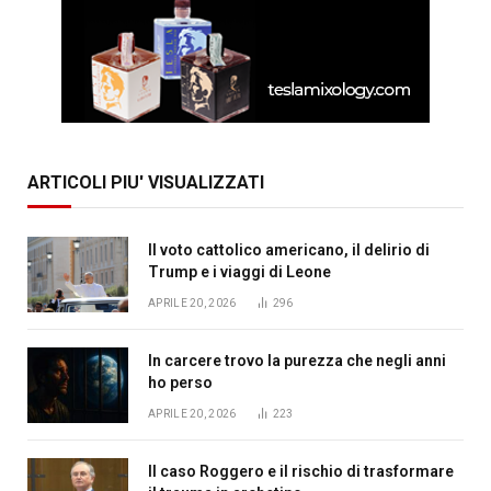
ARTICOLI PIU' VISUALIZZATI
Il voto cattolico americano, il delirio di
Trump e i viaggi di Leone
APRILE 20, 2026
296
In carcere trovo la purezza che negli anni
ho perso
APRILE 20, 2026
223
Il caso Roggero e il rischio di trasformare