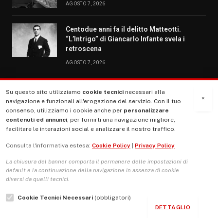
AGOSTO 7, 2026
Centodue anni fa il delitto Matteotti.
“L’Intrigo” di Giancarlo Infante svela i
retroscena
AGOSTO 7, 2026
Su questo sito utilizziamo
cookie tecnici
necessari alla
MENU
×
navigazione e funzionali all'erogazione del servizio. Con il tuo
consenso, utilizziamo i cookie anche per
personalizzare
contenuti ed annunci
, per fornirti una navigazione migliore,
La Nostra Storia
facilitare le interazioni social e analizzare il nostro traffico.
La governance del sito giornale TUTTI Europa ventitrenta
Consulta l'informativa estesa:
Cookie Policy
|
Privacy Policy
Comitato promotore
La chiusura del banner comporta il permanere delle impostazioni di
Le Copertine
default e la continuazione della navigazione in assenza di cookie
diversi da quelli tecnici.
L’Associazione
Cookie Tecnici Necessari
(obbligatori)
Indirizzo Socio Politico Culturale
DETTAGLIO
Cambio di passo