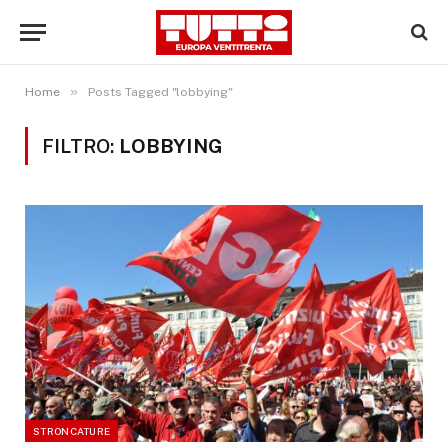
»
Home
Posts Tagged "lobbying"
FILTRO:
LOBBYING
STRONCATURE