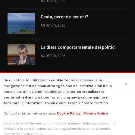
AGOSTO 5, 2026
Ceuta, perché e per chi?
AGOSTO 5, 2026
La dieta comportamentale dei politici
AGOSTO 5, 2026
Su questo sito utilizziamo
cookie tecnici
necessari alla
MENU
×
navigazione e funzionali all'erogazione del servizio. Con il tuo
consenso, utilizziamo i cookie anche per
personalizzare
contenuti ed annunci
, per fornirti una navigazione migliore,
La Nostra Storia
facilitare le interazioni social e analizzare il nostro traffico.
La governance del sito giornale TUTTI Europa ventitrenta
Consulta l'informativa estesa:
Cookie Policy
|
Privacy Policy
Comitato promotore
La chiusura del banner comporta il permanere delle impostazioni di
Le Copertine
default e la continuazione della navigazione in assenza di cookie
diversi da quelli tecnici.